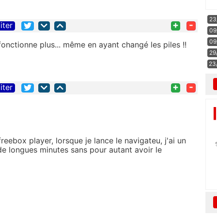
23
+
-
iter
09
09
ctionne plus... même en ayant changé les piles !!
29
23
+
-
iter
reebox player, lorsque je lance le navigateu, j'ai un
de longues minutes sans pour autant avoir le