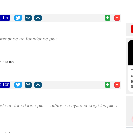
+
-
citer
commande ne fonctionne plus
vec la free
T
C
t
+
-
citer
D
g
e ne fonctionne plus... même en ayant changé les piles