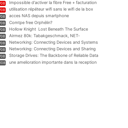
Impossible d'activer la fibre Free + facturation
/08
résiliation
utilisation répéteur wifi sans le wifi de la box
/08
acces NAS depuis smartphone
/08
Comtpe free Orphélin?
/08
Hollow Knight  Lost Beneath The Surface
/08
Airmez 80k: Tabakgeschmack, NET-
/08
Technologie und Leistung im
Networking: Connecting Devices and Systems
/08
Networking: Connecting Devices and Sharing
/08
Information
Storage Drives: The Backbone of Reliable Data
/08
Management
une amelioration importante dans la reception
/08
WIFI