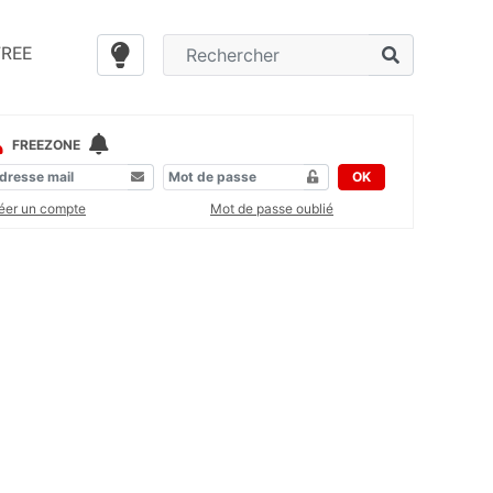
FREE
FREEZONE
OK
éer un compte
Mot de passe oublié