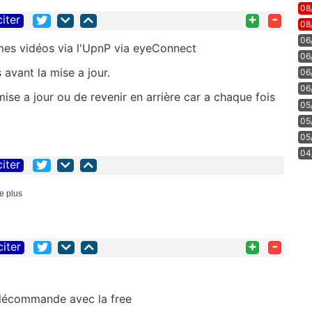
08
+
-
citer
08
06
 mes vidéos via l'UpnP via eyeConnect
06
s avant la mise a jour.
06
06
ise a jour ou de revenir en arrière car a chaque fois
05
05
05
04
citer
e plus
+
-
citer
 télécommande avec la free