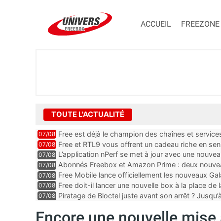
ACCUEIL
FREEZONE
TOUTE L'ACTUALITÉ
Free est déjà le champion des chaînes et services 
07/08
encore au moin...
Free et RTL9 vous offrent un cadeau riche en sens
07/08
l’obtenir
L’application nPerf se met à jour avec une nouvea
07/08
Mobile, Orange, SFR ...
Abonnés Freebox et Amazon Prime : deux nouveau
07/08
Free Mobile lance officiellement les nouveaux Ga
07/08
des promos et des cadeaux
Free doit-il lancer une nouvelle box à la place de
07/08
Piratage de Bloctel juste avant son arrêt ? Jusqu
07/08
auraient fuité
Encore une nouvelle mise 