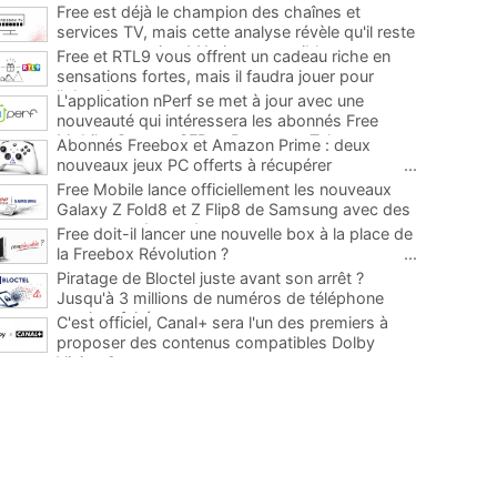
Free est déjà le champion des chaînes et
services TV, mais cette analyse révèle qu'il reste
encore au moins 141 ajouts possibles
...
Free et RTL9 vous offrent un cadeau riche en
sensations fortes, mais il faudra jouer pour
l'obtenir
...
L'application nPerf se met à jour avec une
nouveauté qui intéressera les abonnés Free
Mobile, Orange, SFR et Bouygues Telecom
...
Abonnés Freebox et Amazon Prime : deux
nouveaux jeux PC offerts à récupérer
...
Free Mobile lance officiellement les nouveaux
Galaxy Z Fold8 et Z Flip8 de Samsung avec des
promos et des cadeaux
...
Free doit-il lancer une nouvelle box à la place de
la Freebox Révolution ?
...
Piratage de Bloctel juste avant son arrêt ?
Jusqu'à 3 millions de numéros de téléphone
auraient fuité
...
C'est officiel, Canal+ sera l'un des premiers à
proposer des contenus compatibles Dolby
Vision 2
...