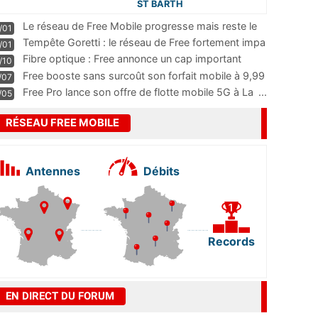
ST BARTH
Le réseau de Free Mobile progresse mais reste le
/01
m
...
Tempête Goretti : le réseau de Free fortement impa
/01
...
Fibre optique : Free annonce un cap important
/10
pass
...
Free booste sans surcoût son forfait mobile à 9,99
/07
...
Free Pro lance son offre de flotte mobile 5G à La
...
/05
RÉSEAU FREE MOBILE
Antennes
Débits
Records
EN DIRECT DU FORUM