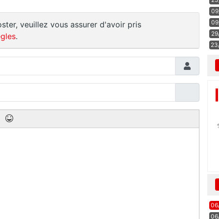
09
09
ster, veuillez vous assurer d'avoir pris
29
gles
.
23
06
06