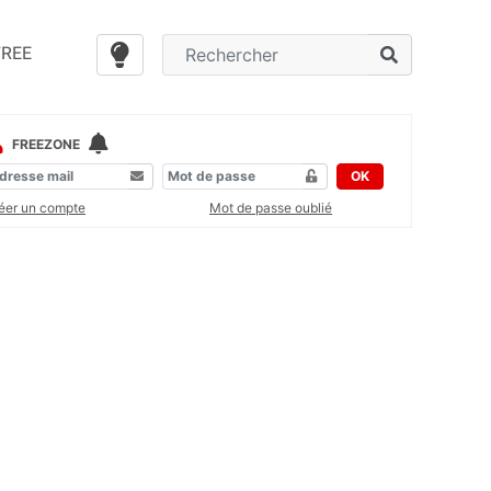
FREE
FREEZONE
OK
éer un compte
Mot de passe oublié