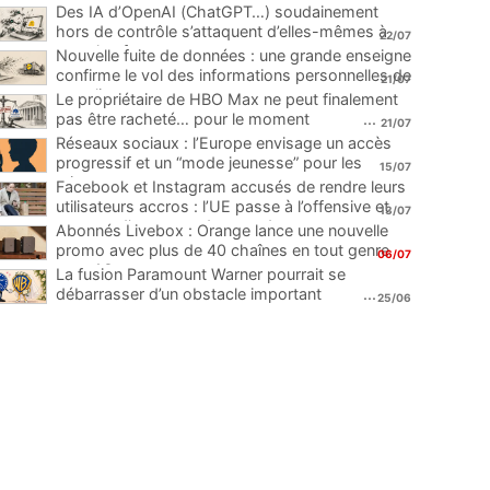
Des IA d’OpenAI (ChatGPT…) soudainement
hors de contrôle s’attaquent d’elles-mêmes à
22/07
une plateforme
...
Nouvelle fuite de données : une grande enseigne
confirme le vol des informations personnelles de
21/07
ses clients
...
Le propriétaire de HBO Max ne peut finalement
pas être racheté… pour le moment
...
21/07
Réseaux sociaux : l’Europe envisage un accès
progressif et un “mode jeunesse” pour les
15/07
mineurs
...
Facebook et Instagram accusés de rendre leurs
utilisateurs accros : l’UE passe à l’offensive et
13/07
menace d’une amende record
...
Abonnés Livebox : Orange lance une nouvelle
promo avec plus de 40 chaînes en tout genre
06/07
pour 1€
...
La fusion Paramount Warner pourrait se
débarrasser d’un obstacle important
...
25/06