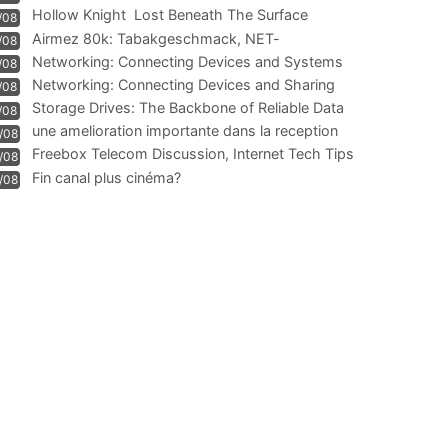
Hollow Knight  Lost Beneath The Surface
/08
Airmez 80k: Tabakgeschmack, NET-
/08
Technologie und Leistung im
Networking: Connecting Devices and Systems
/08
Networking: Connecting Devices and Sharing
/08
Information
Storage Drives: The Backbone of Reliable Data
/08
Management
une amelioration importante dans la reception
/08
WIFI
Freebox Telecom Discussion, Internet Tech Tips
/08
Communi
Fin canal plus cinéma?
/08