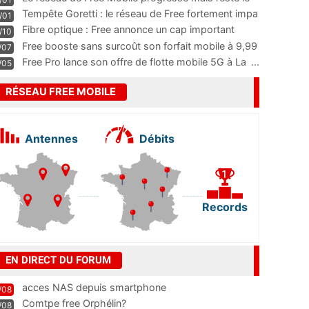
m
...
Tempête Goretti : le réseau de Free fortement impa
/01
...
Fibre optique : Free annonce un cap important
/10
pass
...
Free booste sans surcoût son forfait mobile à 9,99
/07
...
Free Pro lance son offre de flotte mobile 5G à La
...
/05
RÉSEAU FREE MOBILE
Antennes
Débits
Records
EN DIRECT DU FORUM
acces NAS depuis smartphone
/08
Comtpe free Orphélin?
/08