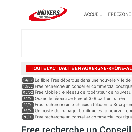
ACCUEIL
FREEZONE
TOUTE L'ACTUALITÉ EN AUVERGNE-RHÔNE-A
La fibre Free débarque dans une nouvelle ville de l’
14/02
Free recherche un conseiller commercial boutique
10/02
Loire
Free Mobile : le réseau de l’opérateur de nouveau
02/02
Quand le réseau de Free et SFR part en fumée
29/01
Free recherche un technicien télécom à Bourg-en
28/01
Un poste de manager boutique est à pourvoir che
26/01
département de la Loire
Free recherche un conseiller commercial boutiqu
20/01
Drôme
Free recherche un Conseill