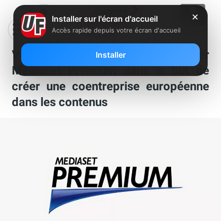
✕
Installer sur l'écran d'accueil
Accès rapide depuis votre écran d'accueil
Vivendi serait proche de racheter
Installer
Mediaset Premium dans le but de
créer une coentreprise européenne
dans les contenus