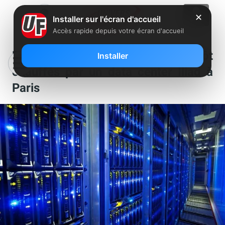
✕
Installer sur l'écran d'accueil
Accès rapide depuis votre écran d'accueil
Des logements sociaux bientôt
Installer
chauffés par un data center Iliad à
Paris