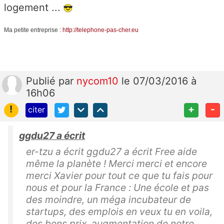
logement ...
Ma petite entreprise :
http://telephone-pas-cher.eu
Publié
par
nycom10
le 07/03/2016 à
16h06
!
+
-
citer
ggdu27 a écrit
er-tzu a écrit ggdu27 a écrit Free aide
même la planète ! Merci merci et encore
merci Xavier pour tout ce que tu fais pour
nous et pour la France : Une école et pas
des moindre, un méga incubateur de
startups, des emplois en veux tu en voila,
des bons prix, augmentation de notre