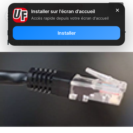
✕
Installer sur l'écran d'accueil
Accès rapide depuis votre écran d'accueil
Dégroupage d’un nouveau NRA par
Installer
Free dans l’Eure et Loir