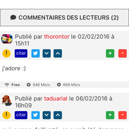
COMMENTAIRES DES LECTEURS (2)
Publié
par
thorontor
le 02/02/2016 à
15h11
!
+
-
citer
j'adore :)
Free
946 Mb/s
669 Mb/s
Publié
par
taduarial
le 06/02/2016 à
16h09
!
+
-
citer