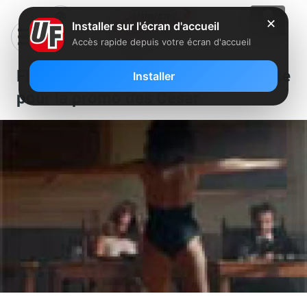
✕
Installer sur l'écran d'accueil
Accès rapide depuis votre écran d'accueil
Florence Foresti reprend Flashdance
Installer
pour la promo des César