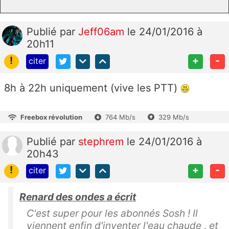
Publié
par
Jeff06am
le 24/01/2016 à
20h11
!
+
-
citer
8h à 22h uniquement (vive les PTT)
Freebox révolution
764 Mb/s
329 Mb/s
Publié
par
stephrem
le 24/01/2016 à
20h43
!
+
-
citer
Renard des ondes a écrit
C'est super pour les abonnés Sosh ! Il
viennent enfin d'inventer l'eau chaude , et