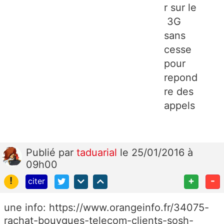
r sur le
3G
sans
cesse
pour
repond
re des
appels
Publié
par
taduarial
le 25/01/2016 à
09h00
!
+
-
citer
une info: https://www.orangeinfo.fr/34075-
rachat-bouygues-telecom-clients-sosh-