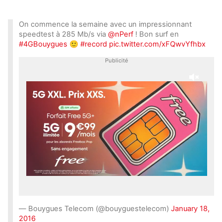
On commence la semaine avec un impressionnant
speedtest à 285 Mb/s via
@nPerf
! Bon surf en
#4GBouygues
🙂
#record
pic.twitter.com/xFQwvYfhbx
Publicité
— Bouygues Telecom (@bouyguestelecom)
January 18,
2016