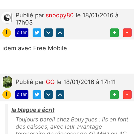
Publié
par
snoopy80
le 18/01/2016 à
17h03
!
+
-
citer
idem avec Free Mobile
Publié
par
GG
le 18/01/2016 à 17h11
!
+
-
citer
la blague a écrit
Toujours pareil chez Bouygues : ils en font
des caisses, avec leur avantage
temporaire de disposer de 40 MHz en 4G,