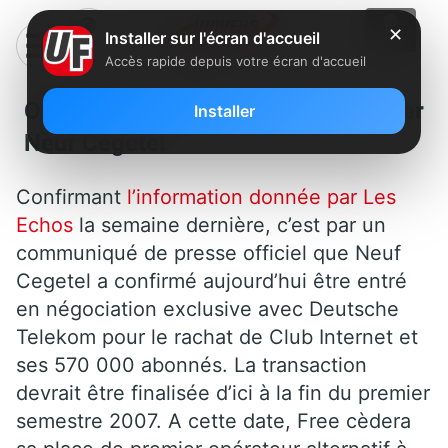
✕
Installer sur l'écran d'accueil
Accès rapide depuis votre écran d'accueil
Officiel: Rachat de Club Internet par
Installer
Neuf Cegetel
Confirmant
l’information donnée par Les
Echos
la semaine dernière, c’est par un
communiqué de presse officiel que Neuf
Cegetel a confirmé aujourd’hui être entré
en négociation exclusive avec Deutsche
Telekom pour le rachat de Club Internet et
ses 570 000 abonnés. La transaction
devrait être finalisée d’ici à la fin du premier
semestre 2007. A cette date, Free cèdera