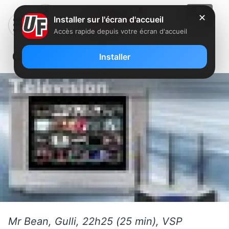
✕
Installer sur l'écran d'accueil
Accès rapide depuis votre écran d'accueil
Ce mercredi sur FreeboxTV
Installer
Mr Bean, Gulli, 22h25 (25 min), VSP