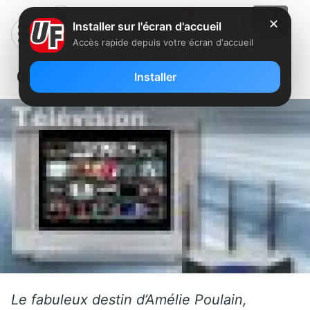
✕
Installer sur l'écran d'accueil
Accès rapide depuis votre écran d'accueil
Ce mardi sur FreeboxTV
Installer
Le fabuleux destin d’Amélie Poulain,