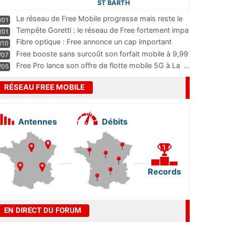
ST BARTH
Le réseau de Free Mobile progresse mais reste le
/01
m
...
Tempête Goretti : le réseau de Free fortement impa
/01
...
Fibre optique : Free annonce un cap important
/10
pass
...
Free booste sans surcoût son forfait mobile à 9,99
/07
...
Free Pro lance son offre de flotte mobile 5G à La
...
/05
RÉSEAU FREE MOBILE
Antennes
Débits
Records
EN DIRECT DU FORUM