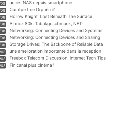
acces NAS depuis smartphone
/08
Comtpe free Orphélin?
/08
Hollow Knight  Lost Beneath The Surface
/08
Airmez 80k: Tabakgeschmack, NET-
/08
Technologie und Leistung im
Networking: Connecting Devices and Systems
/08
Networking: Connecting Devices and Sharing
/08
Information
Storage Drives: The Backbone of Reliable Data
/08
Management
une amelioration importante dans la reception
/08
WIFI
Freebox Telecom Discussion, Internet Tech Tips
/08
Communi
Fin canal plus cinéma?
/08