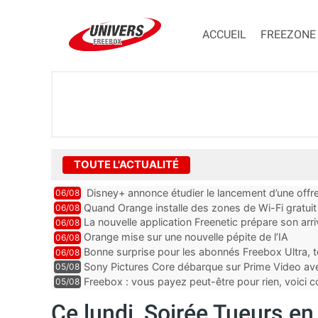
ACCUEIL
FREEZONE
TOUTE L'ACTUALITÉ
Disney+ annonce étudier le lancement d’une offre
06/08
Quand Orange installe des zones de Wi-Fi gratui
06/08
La nouvelle application Freenetic prépare son arr
06/08
abonnés Freebox, testez la
Orange mise sur une nouvelle pépite de l’IA
06/08
Bonne surprise pour les abonnés Freebox Ultra, t
06/08
inclus
Sony Pictures Core débarque sur Prime Video avec
05/08
Freebox : vous payez peut-être pour rien, voici
05/08
abonnements TV oubliés
Ce lundi, Soirée Tueurs en