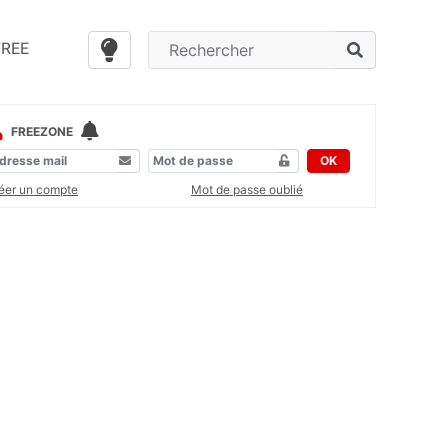
FREE
FREEZONE
OK
éer un compte
Mot de passe oublié