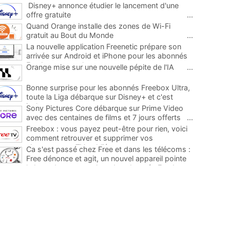
Disney+ annonce étudier le lancement d'une
offre gratuite
...
Quand Orange installe des zones de Wi-Fi
gratuit au Bout du Monde
...
La nouvelle application Freenetic prépare son
arrivée sur Android et iPhone pour les abonnés
Freebox, testez la
...
Orange mise sur une nouvelle pépite de l'IA
...
Bonne surprise pour les abonnés Freebox Ultra,
toute la Liga débarque sur Disney+ et c'est
inclus
...
Sony Pictures Core débarque sur Prime Video
avec des centaines de films et 7 jours offerts
...
Freebox : vous payez peut-être pour rien, voici
comment retrouver et supprimer vos
abonnements TV oubliés
...
Ca s'est passé chez Free et dans les télécoms :
Free dénonce et agit, un nouvel appareil pointe
le bout de son nez chez des abonnés Freebox...
...