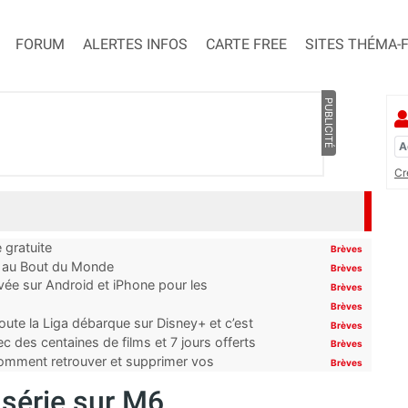
FORUM
ALERTES INFOS
CARTE FREE
SITES THÉMA-
PUBLICITÉ
Cr
 gratuite
Brèves
t au Bout du Monde
Brèves
ivée sur Android et iPhone pour les
Brèves
Brèves
oute la Liga débarque sur Disney+ et c’est
Brèves
 des centaines de films et 7 jours offerts
Brèves
 comment retrouver et supprimer vos
Brèves
 série sur M6