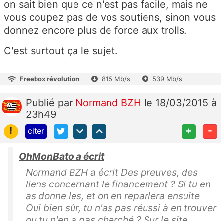
on sait bien que ce n'est pas facile, mais ne
vous coupez pas de vos soutiens, sinon vous
donnez encore plus de force aux trolls.
C'est surtout ça le sujet.
Freebox révolution
815 Mb/s
539 Mb/s
Publié
par
Normand BZH
le 18/03/2015 à
23h49
!
+
-
citer
OhMonBato a écrit
Normand BZH a écrit Des preuves, des
liens concernant le financement ? Si tu en
as donne les, et on en reparlera ensuite
Oui bien sûr, tu n'as pas réussi à en trouver
ou tu n'en a pas cherché ? Sur le site