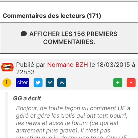
Commentaires des lecteurs (171)
AFFICHER LES 156 PREMIERS
COMMENTAIRES.
Publié
par
Normand BZH
le 18/03/2015 à
22h53
!
+
-
citer
GG a écrit
Bonjour, de toute façon vu comment UF a
géré et gére les trolls qui ont tout pourri,
les news et aussi le forum (ce qui est
autrement plus grave), il n'est pas
question que je donne une tune. Que UF