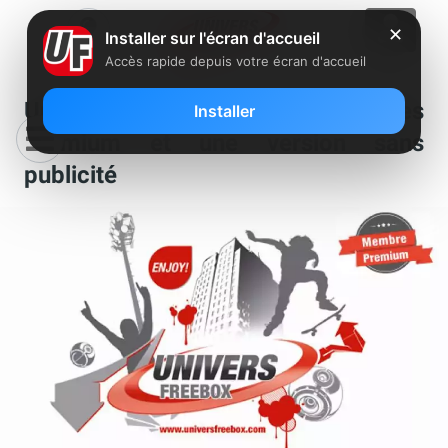
✕
Installer sur l'écran d'accueil
Accès rapide depuis votre écran d'accueil
Univers Freebox lance les comptes
Installer
premium et une version sans
publicité