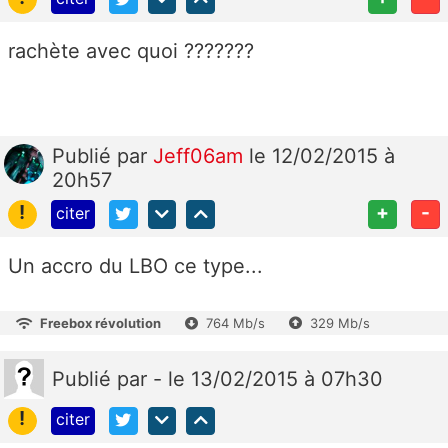
rachète avec quoi ???????
Publié
par
Jeff06am
le 12/02/2015 à
20h57
!
+
-
citer
Un accro du LBO ce type...
Freebox révolution
764 Mb/s
329 Mb/s
Publié
par
-
le 13/02/2015 à 07h30
!
citer