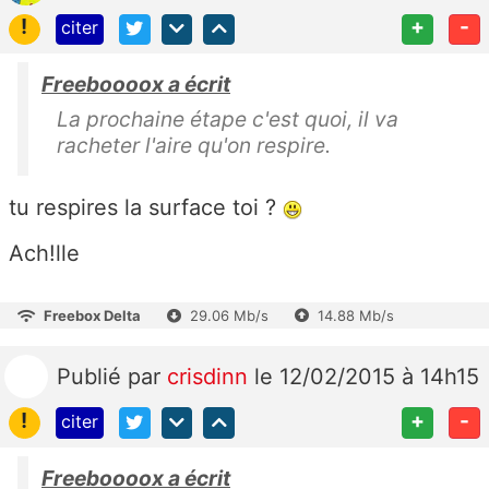
!
+
-
citer
Freeboooox a écrit
La prochaine étape c'est quoi, il va
racheter l'aire qu'on respire.
tu respires la surface toi ?
Ach!lle
Freebox Delta
29.06 Mb/s
14.88 Mb/s
Publié
par
crisdinn
le 12/02/2015 à 14h15
!
+
-
citer
Freeboooox a écrit