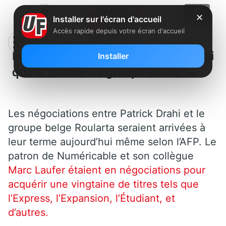
✕
Installer sur l'écran d'accueil
Accès rapide depuis votre écran d'accueil
Patrick Drahi rachète L’Express, ainsi
Installer
que la totalité du groupe Roularta
Les négociations entre Patrick
Drahi
et le
groupe belge
Roularta
seraient arrivées à
leur terme aujourd’hui même selon l’AFP.
Le
patron de
Numéricable
et son collègue
Marc
Laufer
étaient en négociations pour
acquérir une vingtaine de titres tels que
l’Express, l’Expansion, l’Étudiant, et
d’autres.