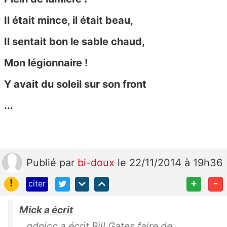
Il était mince, il était beau,
Il sentait bon le sable chaud,
Mon légionnaire !
Y avait du soleil sur son front
...
Publié
par
bi-doux
le 22/11/2014 à 19h36
!
+
-
citer
Mick a écrit
gdnico a écrit Bill Gates faire de