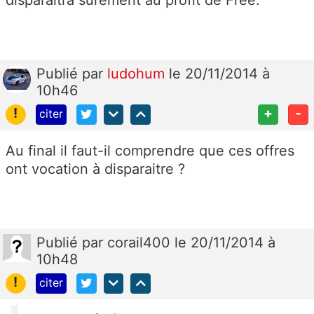
disparaîtra surement au profit de Free.
Publié
par
ludohum
le 20/11/2014 à
10h46
!
+
-
citer
Au final il faut-il comprendre que ces offres
ont vocation à disparaitre ?
Publié
par
corail400
le 20/11/2014 à
10h48
!
citer