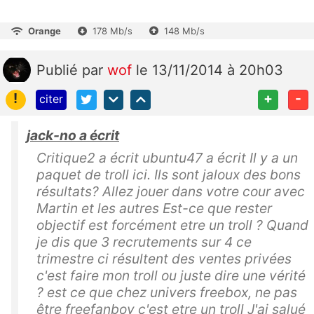
Orange
178 Mb/s
148 Mb/s
Publié
par
wof
le 13/11/2014 à 20h03
!
+
-
citer
jack-no a écrit
Critique2 a écrit ubuntu47 a écrit Il y a un
paquet de troll ici. Ils sont jaloux des bons
résultats? Allez jouer dans votre cour avec
Martin et les autres Est-ce que rester
objectif est forcément etre un troll ? Quand
je dis que 3 recrutements sur 4 ce
trimestre ci résultent des ventes privées
c'est faire mon troll ou juste dire une vérité
? est ce que chez univers freebox, ne pas
être freefanboy c'est etre un troll J'ai salué