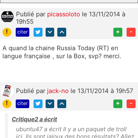
Publié
par
picassoloto
le 13/11/2014 à
19h55
!
+
-
citer
A quand la chaine Russia Today (RT) en
langue française , sur la Box, svp? merci.
Publié
par
jack-no
le 13/11/2014 à 19h57
!
+
-
citer
Critique2 a écrit
ubuntu47 a écrit Il y a un paquet de troll
ici. Ils sont jaloux des bons résultats? Allez