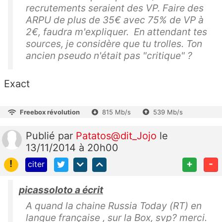
recrutements seraient des VP. Faire des
ARPU de plus de 35€ avec 75% de VP à
2€, faudra m'expliquer. En attendant tes
sources, je considère que tu trolles. Ton
ancien pseudo n'était pas "critique" ?
Exact
Freebox révolution
815 Mb/s
539 Mb/s
Publié
par
Patatos@dit_Jojo
le
13/11/2014 à 20h00
!
+
-
citer
picassoloto a écrit
A quand la chaine Russia Today (RT) en
langue française , sur la Box, svp? merci.