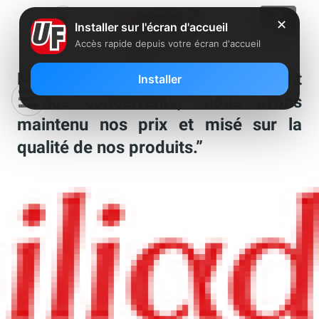
✕
Installer sur l'écran d'accueil
Accès rapide depuis votre écran d'accueil
Maxime Lombardini : contrairement
Installer
à nos concurrents, “nous avons
maintenu nos prix et misé sur la
qualité de nos produits.”