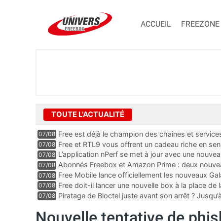
ACCUEIL
FREEZONE
TOUTE L'ACTUALITÉ
Free est déjà le champion des chaînes et services 
07/08
encore au moin...
Free et RTL9 vous offrent un cadeau riche en sens
07/08
l’obtenir
L’application nPerf se met à jour avec une nouvea
07/08
Mobile, Orange, SFR ...
Abonnés Freebox et Amazon Prime : deux nouveau
07/08
Free Mobile lance officiellement les nouveaux Ga
07/08
des promos et des cadeaux
Free doit-il lancer une nouvelle box à la place de
07/08
Piratage de Bloctel juste avant son arrêt ? Jusqu
07/08
auraient fuité
Nouvelle tentative de phi