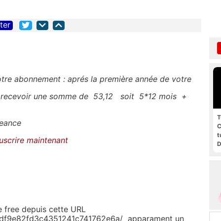
iter
tre abonnement : aprés la première année de votre
a recevoir une somme de 53,12 soit 5*12 mois +
T
heance
C
t
uscrire maintenant
D
g
de free depuis cette URL
74adf9e82fd3c4351241c741762e6a/ apparament un