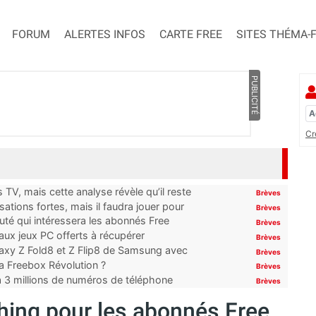
FORUM
ALERTES INFOS
CARTE FREE
SITES THÉMA-
PUBLICITÉ
Cr
TV, mais cette analyse révèle qu’il reste
Brèves
ations fortes, mais il faudra jouer pour
Brèves
uté qui intéressera les abonnés Free
Brèves
x jeux PC offerts à récupérer
Brèves
laxy Z Fold8 et Z Flip8 de Samsung avec
Brèves
 la Freebox Révolution ?
Brèves
’à 3 millions de numéros de téléphone
Brèves
shing pour les abonnés Free