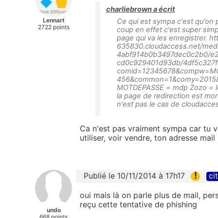
charliebrown a écrit
Lennart
Ce qui est sympa c'est qu'on
2722 points
coup en effet c'est super simp
page qui va les enregistrer. ht
635830.cloudaccess.net/med
4abf914b0b3497dec0c2b0/e2
cd0c929401d93db/4df5c327f
comid=12345678&compw=M
456&common=1&comy=2015&c
MOTDEPASSE = mdp Zozo = le
la page de redirection est mor
n'est pas le cas de cloudacces
Ca n'est pas vraiment sympa car tu va
utiliser, voir vendre, ton adresse mai
!
Publié le 10/11/2014 à 17h17
ci
oui mais là on parle plus de mail, perso
reçu cette tentative de phishing
undo
668 points