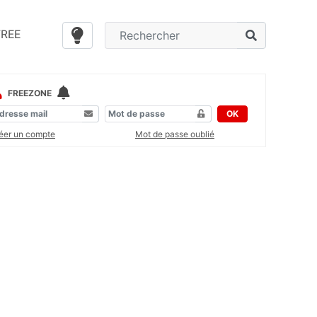
FREE
FREEZONE
OK
éer un compte
Mot de passe oublié