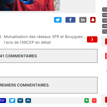
23
09
09
29
23
é
Mutualisation des réseaux SFR et Bouygues :
l'avis de l'ARCEP en détail
 41 COMMENTAIRES
PREMIERS COMMENTAIRES.
+
-
ter