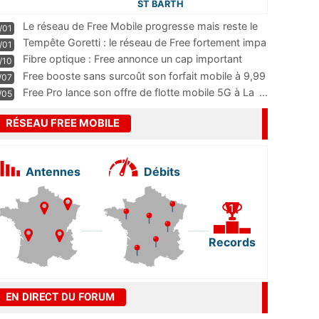
ST BARTH
Le réseau de Free Mobile progresse mais reste le
/01
m
...
Tempête Goretti : le réseau de Free fortement impa
/01
...
Fibre optique : Free annonce un cap important
/10
pass
...
Free booste sans surcoût son forfait mobile à 9,99
/07
...
Free Pro lance son offre de flotte mobile 5G à La
...
/05
RÉSEAU FREE MOBILE
Antennes
Débits
Records
EN DIRECT DU FORUM