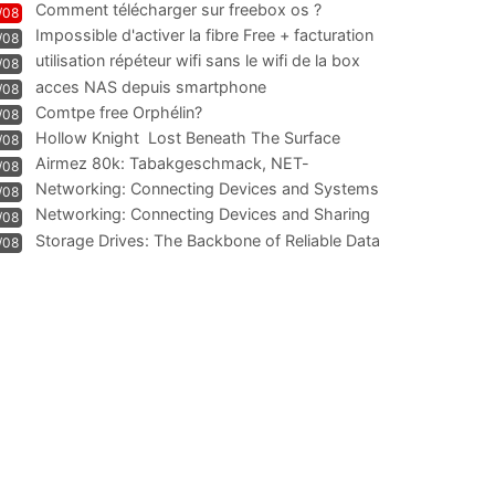
Comment télécharger sur freebox os ?
/08
Impossible d'activer la fibre Free + facturation
/08
résiliation
utilisation répéteur wifi sans le wifi de la box
/08
acces NAS depuis smartphone
/08
Comtpe free Orphélin?
/08
Hollow Knight  Lost Beneath The Surface
/08
Airmez 80k: Tabakgeschmack, NET-
/08
Technologie und Leistung im
Networking: Connecting Devices and Systems
/08
Networking: Connecting Devices and Sharing
/08
Information
Storage Drives: The Backbone of Reliable Data
/08
Management