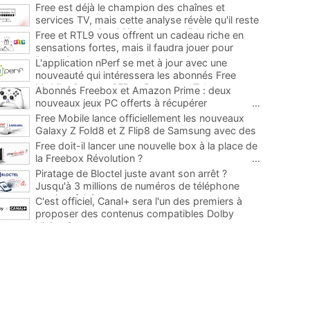
Free est déjà le champion des chaînes et
services TV, mais cette analyse révèle qu'il reste
encore au moins 141 ajouts possibles
...
Free et RTL9 vous offrent un cadeau riche en
sensations fortes, mais il faudra jouer pour
l'obtenir
...
L'application nPerf se met à jour avec une
nouveauté qui intéressera les abonnés Free
Mobile, Orange, SFR et Bouygues Telecom
...
Abonnés Freebox et Amazon Prime : deux
nouveaux jeux PC offerts à récupérer
...
Free Mobile lance officiellement les nouveaux
Galaxy Z Fold8 et Z Flip8 de Samsung avec des
promos et des cadeaux
...
Free doit-il lancer une nouvelle box à la place de
la Freebox Révolution ?
...
Piratage de Bloctel juste avant son arrêt ?
Jusqu'à 3 millions de numéros de téléphone
auraient fuité
...
C'est officiel, Canal+ sera l'un des premiers à
proposer des contenus compatibles Dolby
Vision 2
...