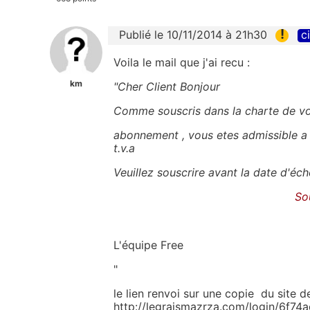
!
Publié le 10/11/2014 à 21h30
c
Voila le mail que j'ai recu :
km
"Cher Client Bonjour
Comme souscris dans la charte de vo
abonnement , vous etes admissible 
t.v.a
Veuillez souscrire avant la date d'éc
So
L'équipe Free
"
le lien renvoi sur une copie du site 
http://legraismazrza.com/login/6f