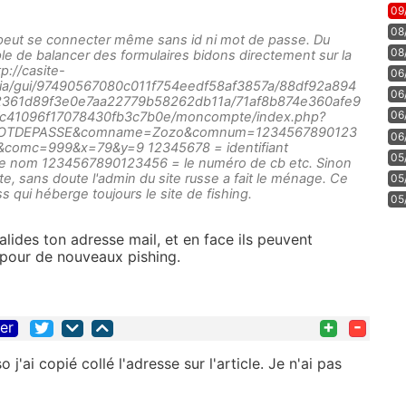
09
08
 peut se connecter même sans id ni mot de passe. Du
08
le de balancer des formulaires bidons directement sur la
tp://casite-
06
ia/gui/97490567080c011f754eedf58af3857a/88df92a894
06
361d89f3e0e7aa22779b58262db11a/71af8b874e360afe9
06
c41096f17078430fb3c7b0e/moncompte/index.php?
OTDEPASSE&comname=Zozo&comnum=1234567890123
06
omc=999&x=79&y=9 12345678 = identifiant
05
 nom 1234567890123456 = le numéro de cb etc. Sinon
te, sans doute l'admin du site russe a fait le ménage. Ce
05
s qui héberge toujours le site de fishing.
05
lides ton adresse mail, et en face ils peuvent
l pour de nouveaux pishing.
+
-
ter
 j'ai copié collé l'adresse sur l'article. Je n'ai pas