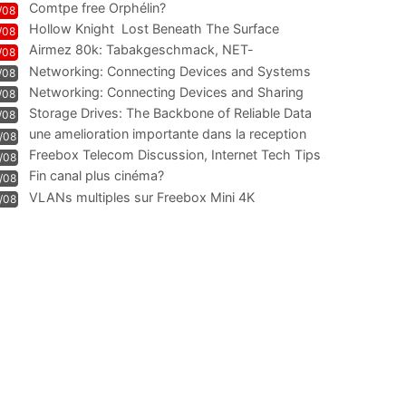
Comtpe free Orphélin?
/08
Hollow Knight  Lost Beneath The Surface
/08
Airmez 80k: Tabakgeschmack, NET-
/08
Technologie und Leistung im
Networking: Connecting Devices and Systems
/08
Networking: Connecting Devices and Sharing
/08
Information
Storage Drives: The Backbone of Reliable Data
/08
Management
une amelioration importante dans la reception
/08
WIFI
Freebox Telecom Discussion, Internet Tech Tips
/08
Communi
Fin canal plus cinéma?
/08
VLANs multiples sur Freebox Mini 4K
/08