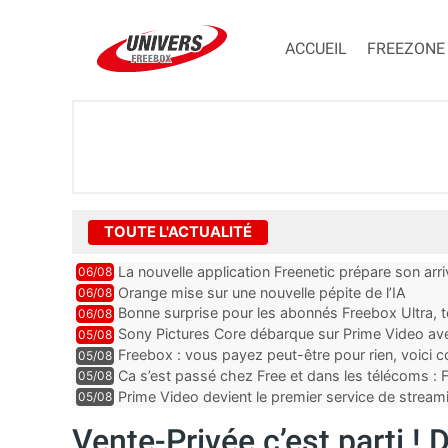
ACCUEIL
FREEZONE
TOUTE L'ACTUALITÉ
La nouvelle application Freenetic prépare son arr
06/08
abonnés Freebox, testez la
Orange mise sur une nouvelle pépite de l’IA
06/08
Bonne surprise pour les abonnés Freebox Ultra, t
06/08
inclus
Sony Pictures Core débarque sur Prime Video avec
05/08
Freebox : vous payez peut-être pour rien, voici
05/08
abonnements TV oubliés
Ca s’est passé chez Free et dans les télécoms : F
05/08
pointe le bout de...
Prime Video devient le premier service de strea
05/08
ce lancement
Vente-Privée c’est parti ! 