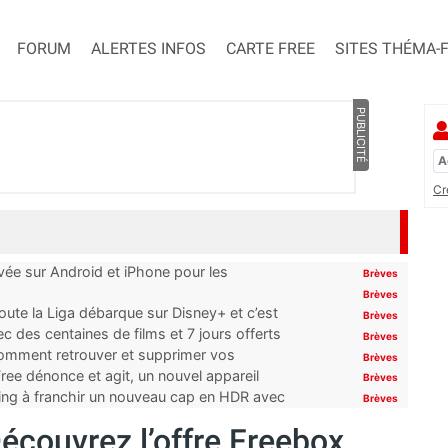
FORUM
ALERTES INFOS
CARTE FREE
SITES THÉMA-
PUBLICITÉ
Cr
ivée sur Android et iPhone pour les
Brèves
Brèves
oute la Liga débarque sur Disney+ et c’est
Brèves
 des centaines de films et 7 jours offerts
Brèves
 comment retrouver et supprimer vos
Brèves
ree dénonce et agit, un nouvel appareil
Brèves
ming à franchir un nouveau cap en HDR avec
Brèves
Découvrez l’offre Freebox