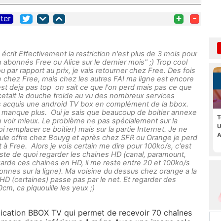
+
-
iter
a écrit Effectivement la restriction n'est plus de 3 mois pour
abonnés Free ou Alice sur le dernier mois" ;) Trop cool
 par rapport au prix, je vais retourner chez Free. Des fois
de chez Free, mais chez les autres FAI ma ligne est encore
t deja pas top on sait ce que l'on perd mais pas ce que
cetait la douche froide au vu des nombreux services
 acquis une android TV box en complément de la bbox.
 manque plus. Oui je sais que beaucoup de boitier annexe
T
 voir mieux. Le problème ne pas spécialement sur la
U
oi remplacer ce boitier) mais sur la partie Internet. Je ne
A
seule offre chez Bouyg et après chez SFR ou Orange je perd
 à Free. Alors je vois certain me dire pour 100ko/s, c'est
 juste de quoi regarder les chaines HD (canal, paramount,
garde ces chaines en HD, il me reste entre 20 et 100ko/s
sonnes sur la ligne). Ma voisine du dessus chez orange a la
s HD (certaines) passe pas par le net. Et regarder des
cm, ca piquouille les yeux ;)
lication BBOX TV qui permet de recevoir 70 chaînes