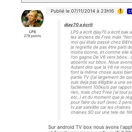
!
Publié le 07/11/2014 à 23h16
c
djay70 a écrit
LPS
LPS a écrit djay70 a écrit bak 
278 points
les anciens de Free mais "Non 
moi qui étais passé chez B&You
je regrette de pas être parti 
moins bonne, et comme elle es
l'on gagne De V6 vers bbox.. 
absents sur bbox. Nous avons
Autant dire que la V6 ne mous
font la même chose aussi bien
partie TV (j'ai largement de qu
suis deja pas élligible a une 
facilement 100ko/s par rapport
rien, mais chez Free j'ai tout
etc..) et du moment que je re
pour faire du surf (avec 2 per
tv par satellite car les chaine
chaines SD sur une tele de 160
Sur android TV box nous avons l'app