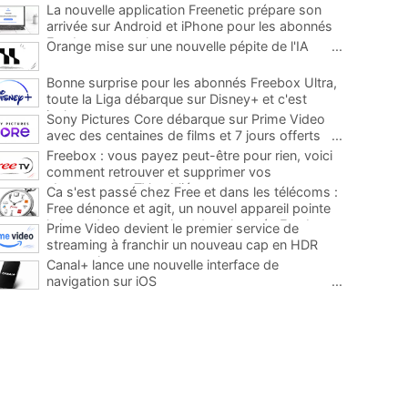
La nouvelle application Freenetic prépare son
arrivée sur Android et iPhone pour les abonnés
Freebox, testez la
...
Orange mise sur une nouvelle pépite de l'IA
...
Bonne surprise pour les abonnés Freebox Ultra,
toute la Liga débarque sur Disney+ et c'est
inclus
...
Sony Pictures Core débarque sur Prime Video
avec des centaines de films et 7 jours offerts
...
Freebox : vous payez peut-être pour rien, voici
comment retrouver et supprimer vos
abonnements TV oubliés
...
Ca s'est passé chez Free et dans les télécoms :
Free dénonce et agit, un nouvel appareil pointe
le bout de son nez chez des abonnés Freebox...
Prime Video devient le premier service de
...
streaming à franchir un nouveau cap en HDR
avec ce lancement
...
Canal+ lance une nouvelle interface de
navigation sur iOS
...