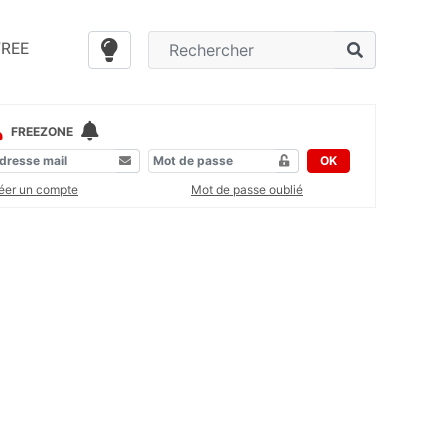
FREE
FREEZONE
OK
éer un compte
Mot de passe oublié