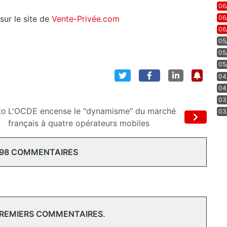
06
06
sur le site de
Vente-Privée.com
06
05
05
05
04
04
03
to
L'OCDE encense le "dynamisme" du marché
03
français à quatre opérateurs mobiles
 98 COMMENTAIRES
PREMIERS COMMENTAIRES.