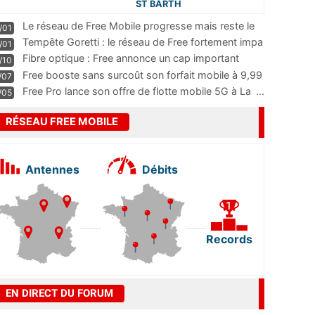
ST BARTH
Le réseau de Free Mobile progresse mais reste le
/01
m
...
Tempête Goretti : le réseau de Free fortement impa
/01
...
Fibre optique : Free annonce un cap important
/10
pass
...
Free booste sans surcoût son forfait mobile à 9,99
/07
...
Free Pro lance son offre de flotte mobile 5G à La
...
/05
RÉSEAU FREE MOBILE
Antennes
Débits
Records
EN DIRECT DU FORUM