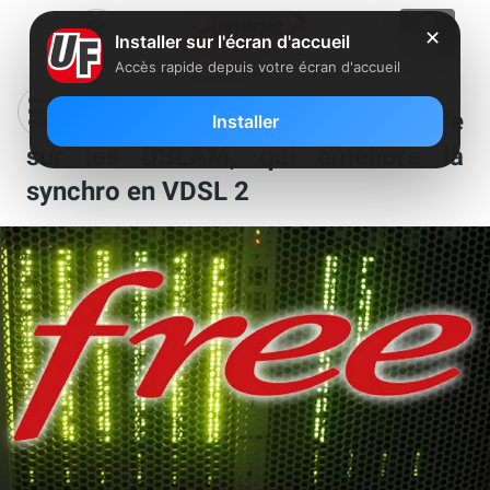
✕
Installer sur l'écran d'accueil
Accès rapide depuis votre écran d'accueil
Free déploie un nouveau firmware
Installer
sur les DSLAM, qui améliore la
synchro en VDSL 2