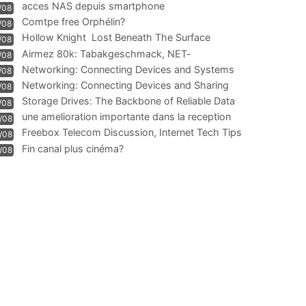
acces NAS depuis smartphone
/08
Comtpe free Orphélin?
/08
Hollow Knight  Lost Beneath The Surface
/08
Airmez 80k: Tabakgeschmack, NET-
/08
Technologie und Leistung im
Networking: Connecting Devices and Systems
/08
Networking: Connecting Devices and Sharing
/08
Information
Storage Drives: The Backbone of Reliable Data
/08
Management
une amelioration importante dans la reception
/08
WIFI
Freebox Telecom Discussion, Internet Tech Tips
/08
Communi
Fin canal plus cinéma?
/08