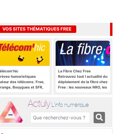
VOS SITES THÉMATIQUES FREE
élécom'hic
La Fibre Chez Free
rèves humoristiques
Retrouvez tout l actualité du
utour des télécoms. Free,
déploiement de la fibre chez
range, Bouygues et SFR,
Free : les nouveaux NRO, les
ous y passent.
tutoriels, les astuces, etc.
Actuly
L'info numérique