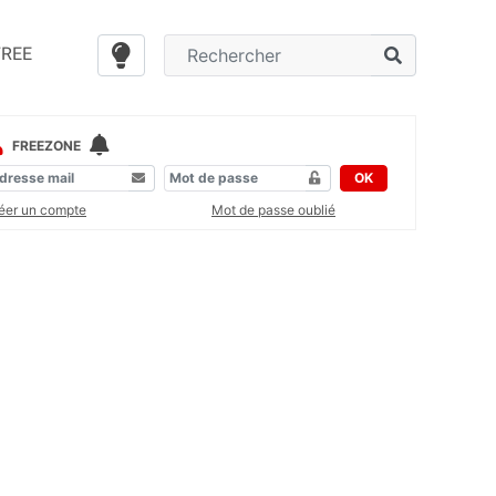
FREE
FREEZONE
OK
éer un compte
Mot de passe oublié