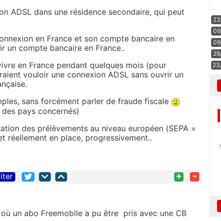
on ADSL dans une résidence secondaire, qui peut
23
09
connexion en France et son compte bancaire en
09
ir un compte bancaire en France..
29
vivre en France pendant quelques mois (pour
23
ourraient vouloir une connexion ADSL sans ouvrir un
nçaise.
mples, sans forcément parler de fraude fiscale
tie des pays concernés)
isation des prélèvements au niveau européen (SEPA =
t réellement en place, progressivement..
+
-
iter
 où un abo Freemobile a pu être pris avec une CB