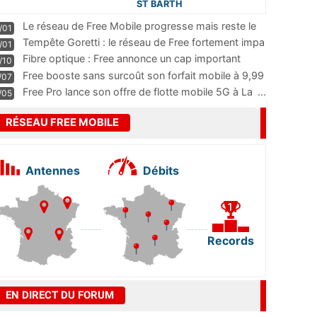
ST BARTH
Le réseau de Free Mobile progresse mais reste le
/01
m
...
Tempête Goretti : le réseau de Free fortement impa
/01
...
Fibre optique : Free annonce un cap important
/10
pass
...
Free booste sans surcoût son forfait mobile à 9,99
/07
...
Free Pro lance son offre de flotte mobile 5G à La
...
/05
RÉSEAU FREE MOBILE
Antennes
Débits
Records
EN DIRECT DU FORUM