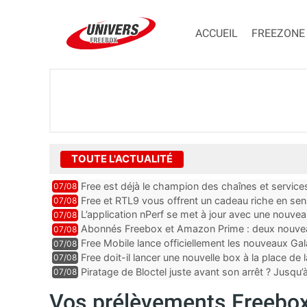
ACCUEIL
FREEZONE
TOUTE L'ACTUALITÉ
Free est déjà le champion des chaînes et services 
07/08
encore au moin...
Free et RTL9 vous offrent un cadeau riche en sens
07/08
l’obtenir
L’application nPerf se met à jour avec une nouvea
07/08
Mobile, Orange, SFR ...
Abonnés Freebox et Amazon Prime : deux nouveau
07/08
Free Mobile lance officiellement les nouveaux Ga
07/08
des promos et des cadeaux
Free doit-il lancer une nouvelle box à la place de
07/08
Piratage de Bloctel juste avant son arrêt ? Jusqu
07/08
auraient fuité
Vos prélèvements Freebox