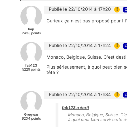
!
Publié le 22/10/2014 à 17h20
c
Curieux ça n'est pas proposé pour l l'I
lmp
2438 points
!
Publié le 22/10/2014 à 17h24
c
Monaco, Belgique, Suisse. C'est desti
fab123
Plus sérieusement, à quoi peut bien se
5229 points
tête ?
!
Publié le 22/10/2014 à 17h34
c
fab123 a écrit
Gregwar
Monaco, Belgique, Suisse. C'es
9204 points
à quoi peut bien servir cette é