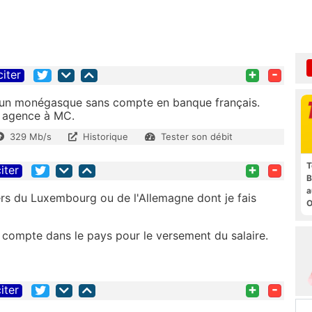
+
-
citer
aucun monégasque sans compte en banque français.
e agence à MC.
329 Mb/s
Historique
Tester son débit
T
+
-
iter
B
a
iers du Luxembourg ou de l'Allemagne dont je fais
O
t
compte dans le pays pour le versement du salaire.
+
-
iter