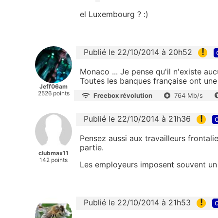
el Luxembourg ? :)
!
Publié le 22/10/2014 à 20h52
Monaco ... Je pense qu'il n'existe 
Toutes les banques française ont un
Jeff06am
2526 points
Freebox révolution
764 Mb/s
!
Publié le 22/10/2014 à 21h36
c
Pensez aussi aux travailleurs frontal
partie.
clubmax11
142 points
Les employeurs imposent souvent un 
!
Publié le 22/10/2014 à 21h53
c