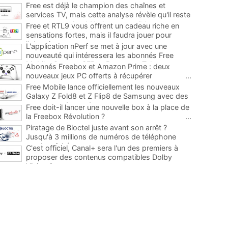
Free est déjà le champion des chaînes et
services TV, mais cette analyse révèle qu'il reste
encore au moins 141 ajouts possibles
...
Free et RTL9 vous offrent un cadeau riche en
sensations fortes, mais il faudra jouer pour
l'obtenir
...
L'application nPerf se met à jour avec une
nouveauté qui intéressera les abonnés Free
Mobile, Orange, SFR et Bouygues Telecom
...
Abonnés Freebox et Amazon Prime : deux
nouveaux jeux PC offerts à récupérer
...
Free Mobile lance officiellement les nouveaux
Galaxy Z Fold8 et Z Flip8 de Samsung avec des
promos et des cadeaux
...
Free doit-il lancer une nouvelle box à la place de
la Freebox Révolution ?
...
Piratage de Bloctel juste avant son arrêt ?
Jusqu'à 3 millions de numéros de téléphone
auraient fuité
...
C'est officiel, Canal+ sera l'un des premiers à
proposer des contenus compatibles Dolby
Vision 2
...