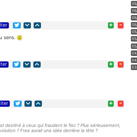
06
06
06
+
-
iter
06
05
u sens.
05
05
04
04
+
-
iter
03
+
-
iter
t destiné à ceux qui fraudent le fisc ? Plus sérieusement,
volution ? Free aurait une idée derrière la tête ?