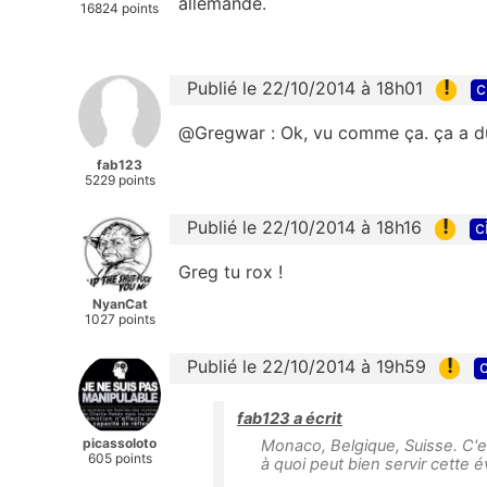
allemande.
16824 points
!
Publié le 22/10/2014 à 18h01
c
@Gregwar : Ok, vu comme ça. ça a d
fab123
5229 points
!
Publié le 22/10/2014 à 18h16
c
Greg tu rox !
NyanCat
1027 points
!
Publié le 22/10/2014 à 19h59
c
fab123 a écrit
picassoloto
Monaco, Belgique, Suisse. C'es
605 points
à quoi peut bien servir cette é