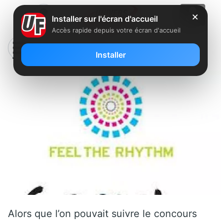
✕
Installer sur l'écran d'accueil
Accès rapide depuis votre écran d'accueil
L’Eurovision change de chaîne
Installer
Alors que l’on pouvait suivre le concours