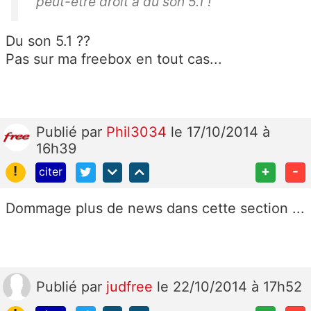
peut-être droit à du son 5.1 !
Du son 5.1 ??
Pas sur ma freebox en tout cas...
Publié
par
Phil3034
le 17/10/2014 à
16h39
!
+
-
citer
Dommage plus de news dans cette section ...
Publié
par
judfree
le 22/10/2014 à 17h52