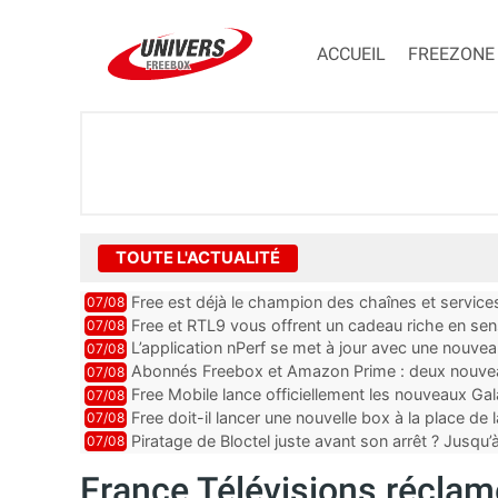
ACCUEIL
FREEZONE
TOUTE L'ACTUALITÉ
Free est déjà le champion des chaînes et services 
07/08
encore au moin...
Free et RTL9 vous offrent un cadeau riche en sens
07/08
l’obtenir
L’application nPerf se met à jour avec une nouvea
07/08
Mobile, Orange, SFR ...
Abonnés Freebox et Amazon Prime : deux nouveau
07/08
Free Mobile lance officiellement les nouveaux Ga
07/08
des promos et des cadeaux
Free doit-il lancer une nouvelle box à la place de
07/08
Piratage de Bloctel juste avant son arrêt ? Jusqu
07/08
auraient fuité
France Télévisions réclame