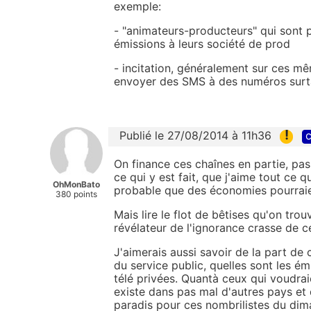
exemple:
- "animateurs-producteurs" qui sont p
émissions à leurs société de prod
- incitation, généralement sur ces m
envoyer des SMS à des numéros surtax
!
Publié le 27/08/2014 à 11h36
c
On finance ces chaînes en partie, pa
ce qui y est fait, que j'aime tout ce q
OhMonBato
probable que des économies pourraien
380 points
Mais lire le flot de bêtises qu'on tr
révélateur de l'ignorance crasse de c
J'aimerais aussi savoir de la part de
du service public, quelles sont les ém
télé privées. Quantà ceux qui voudraien
existe dans pas mal d'autres pays et q
paradis pour ces nombrilistes du dima