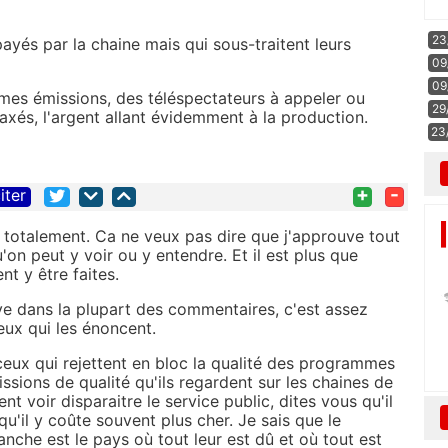
23
ayés par la chaine mais qui sous-traitent leurs
09
09
êmes émissions, des téléspectateurs à appeler ou
29
és, l'argent allant évidemment à la production.
23
+
-
iter
s totalement. Ca ne veux pas dire que j'approuve tout
u'on peut y voir ou y entendre. Et il est plus que
t y être faites.
ouve dans la plupart des commentaires, c'est assez
eux qui les énoncent.
 ceux qui rejettent en bloc la qualité des programmes
issions de qualité qu'ils regardent sur les chaines de
t voir disparaitre le service public, dites vous qu'il
u'il y coûte souvent plus cher. Je sais que le
nche est le pays où tout leur est dû et où tout est