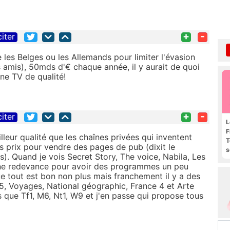
+
-
citer
e les Belges ou les Allemands pour limiter l'évasion
rs amis), 50mds d'€ chaque année, il y aurait de quoi
une TV de qualité!
+
-
citer
L
F
lleur qualité que les chaînes privées qui inventent
T
prix pour vendre des pages de pub (dixit le
s
s). Quand je vois Secret Story, The voice, Nabila, Les
R
r une redevance pour avoir des programmes un peu
e
e tout est bon non plus mais franchement il y a des
5, Voyages, National géographic, France 4 et Arte
s que Tf1, M6, Nt1, W9 et j'en passe qui propose tous