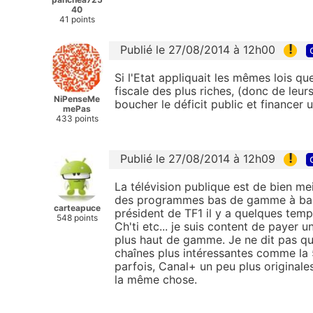
40
41 points
!
Publié le 27/08/2014 à 12h00
Si l'Etat appliquait les mêmes lois qu
fiscale des plus riches, (donc de leu
NiPenseMe
boucher le déficit public et financer 
mePas
433 points
!
Publié le 27/08/2014 à 12h09
La télévision publique est de bien mei
des programmes bas de gamme à bas 
carteapuce
président de TF1 il y a quelques temp
548 points
Ch'ti etc... je suis content de paye
plus haut de gamme. Je ne dit pas qu
chaînes plus intéressantes comme la 
parfois, Canal+ un peu plus originale
la même chose.