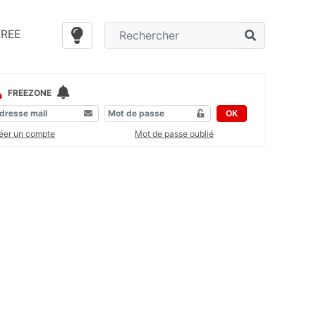
FREE
FREEZONE
OK
éer un compte
Mot de passe oublié