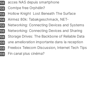
acces NAS depuis smartphone
/08
Comtpe free Orphélin?
/08
Hollow Knight  Lost Beneath The Surface
/08
Airmez 80k: Tabakgeschmack, NET-
/08
Technologie und Leistung im
Networking: Connecting Devices and Systems
/08
Networking: Connecting Devices and Sharing
/08
Information
Storage Drives: The Backbone of Reliable Data
/08
Management
une amelioration importante dans la reception
/08
WIFI
Freebox Telecom Discussion, Internet Tech Tips
/08
Communi
Fin canal plus cinéma?
/08