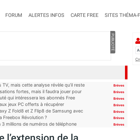
FORUM
ALERTES INFOS
CARTE FREE
SITES THÉMA-
PUBLICITÉ
Cr
TV, mais cette analyse révèle qu’il reste
Brèves
ations fortes, mais il faudra jouer pour
Brèves
uté qui intéressera les abonnés Free
Brèves
x jeux PC offerts à récupérer
Brèves
laxy Z Fold8 et Z Flip8 de Samsung avec
Brèves
 la Freebox Révolution ?
Brèves
’à 3 millions de numéros de téléphone
Brèves
 l’extension de la