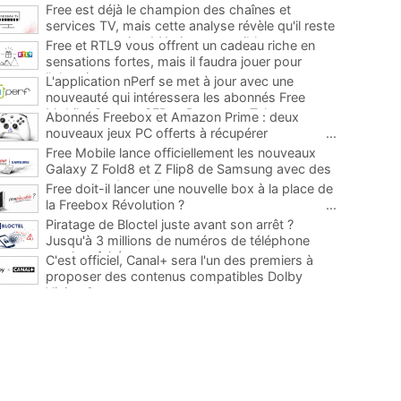
Free est déjà le champion des chaînes et
services TV, mais cette analyse révèle qu'il reste
encore au moins 141 ajouts possibles
...
Free et RTL9 vous offrent un cadeau riche en
sensations fortes, mais il faudra jouer pour
l'obtenir
...
L'application nPerf se met à jour avec une
nouveauté qui intéressera les abonnés Free
Mobile, Orange, SFR et Bouygues Telecom
...
Abonnés Freebox et Amazon Prime : deux
nouveaux jeux PC offerts à récupérer
...
Free Mobile lance officiellement les nouveaux
Galaxy Z Fold8 et Z Flip8 de Samsung avec des
promos et des cadeaux
...
Free doit-il lancer une nouvelle box à la place de
la Freebox Révolution ?
...
Piratage de Bloctel juste avant son arrêt ?
Jusqu'à 3 millions de numéros de téléphone
auraient fuité
...
C'est officiel, Canal+ sera l'un des premiers à
proposer des contenus compatibles Dolby
Vision 2
...