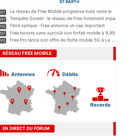
ST BARTH
Le réseau de Free Mobile progresse mais reste le
/01
m
...
Tempête Goretti : le réseau de Free fortement impa
/01
...
Fibre optique : Free annonce un cap important
/10
pass
...
Free booste sans surcoût son forfait mobile à 9,99
/07
...
Free Pro lance son offre de flotte mobile 5G à La
...
/05
RÉSEAU FREE MOBILE
Antennes
Débits
Records
EN DIRECT DU FORUM