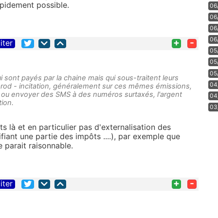
 rapidement possible.
06
06
06
06
+
-
iter
05
05
05
 sont payés par la chaine mais qui sous-traitent leurs
04
prod - incitation, généralement sur ces mêmes émissions,
r ou envoyer des SMS à des numéros surtaxés, l'argent
04
tion.
03
s là et en particulier pas d'externalisation des
fiant une partie des impôts ....), par exemple que
e parait raisonnable.
+
-
iter