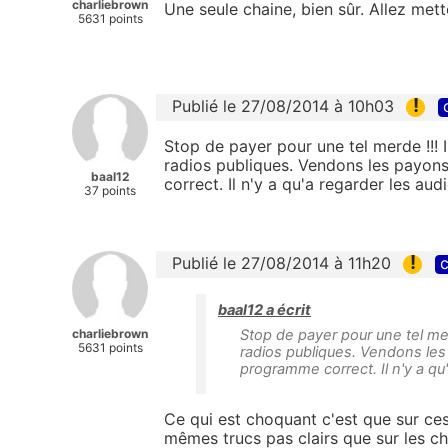
charliebrown
Une seule chaine, bien sûr. Allez mett
5631 points
!
Publié le 27/08/2014 à 10h03
Stop de payer pour une tel merde !!! I
radios publiques. Vendons les payon
baal12
correct. Il n'y a qu'a regarder les aud
37 points
!
Publié le 27/08/2014 à 11h20
c
baal12 a écrit
charliebrown
Stop de payer pour une tel merd
5631 points
radios publiques. Vendons les
programme correct. Il n'y a qu
Ce qui est choquant c'est que sur ce
mêmes trucs pas clairs que sur les ch