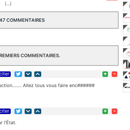
(...)
 47 COMMENTAIRES
PREMIERS COMMENTAIRES.
+
-
citer
ion........ Allez tous vous faire enc######
+
-
citer
 l’État.