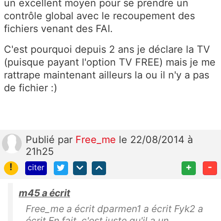
un excellent moyen pour se prendre un
contrôle global avec le recoupement des
fichiers venant des FAI.
C'est pourquoi depuis 2 ans je déclare la TV
(puisque payant l'option TV FREE) mais je me
rattrape maintenant ailleurs la ou il n'y a pas
de fichier :)
Publié
par
Free_me
le 22/08/2014 à
21h25
!
+
-
citer
m45 a écrit
Free_me a écrit dparmen1 a écrit Fyk2 a
écrit En fait, c'est juste qu'il a un