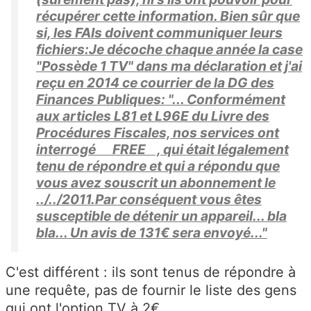
récupérer cette information. Bien sûr que
si, les FAIs doivent communiquer leurs
fichiers:Je décoche chaque année la case
"Possède 1 TV" dans ma déclaration et j'ai
reçu en 2014 ce courrier de la DG des
Finances Publiques: "... Conformément
aux articles L81 et L96E du Livre des
Procédures Fiscales, nos services ont
interrogé FREE , qui était légalement
tenu de répondre et qui a répondu que
vous avez souscrit un abonnement le
../../2011.Par conséquent vous êtes
susceptible de détenir un appareil... bla
bla... Un avis de 131€ sera envoyé..."
C'est différent : ils sont tenus de répondre à
une requête, pas de fournir le liste des gens
qui ont l'option TV à 2€.