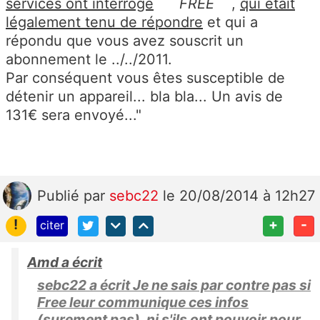
services ont interrogé
FREE
,
qui était
légalement tenu de répondre
et qui a
répondu que vous avez souscrit un
abonnement le ../../2011.
Par conséquent vous êtes susceptible de
détenir un appareil... bla bla... Un avis de
131€ sera envoyé..."
Publié
par
sebc22
le 20/08/2014 à 12h27
!
+
-
citer
Amd a écrit
sebc22 a écrit Je ne sais par contre pas si
Free leur communique ces infos
(surement pas), ni s'ils ont pouvoir pour