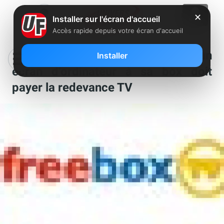
✕
Installer sur l'écran d'accueil
Accès rapide depuis votre écran d'accueil
Un abonné Free qui connecte un
Installer
écran d’ordinateur à sa box doit
payer la redevance TV