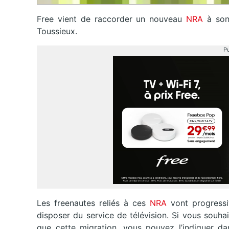
Free vient de raccorder un nouveau
NRA
à son
Toussieux.
Pu
Les freenautes reliés à ces
NRA
vont progress
disposer du service de télévision. Si vous souh
que cette migration, vous pouvez l’indiquer d