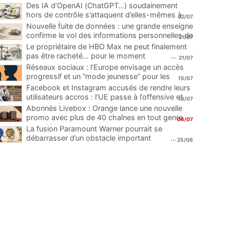
Des IA d’OpenAI (ChatGPT…) soudainement
hors de contrôle s’attaquent d’elles-mêmes à
22/07
une plateforme
...
Nouvelle fuite de données : une grande enseigne
confirme le vol des informations personnelles de
21/07
ses clients
...
Le propriétaire de HBO Max ne peut finalement
pas être racheté… pour le moment
...
21/07
Réseaux sociaux : l’Europe envisage un accès
progressif et un “mode jeunesse” pour les
15/07
mineurs
...
Facebook et Instagram accusés de rendre leurs
utilisateurs accros : l’UE passe à l’offensive et
13/07
menace d’une amende record
...
Abonnés Livebox : Orange lance une nouvelle
promo avec plus de 40 chaînes en tout genre
06/07
pour 1€
...
La fusion Paramount Warner pourrait se
débarrasser d’un obstacle important
...
25/06