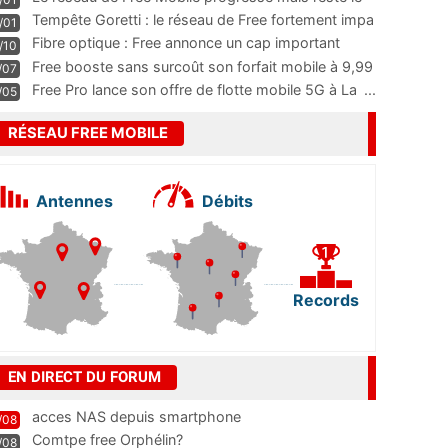
m
...
Tempête Goretti : le réseau de Free fortement impa
/01
...
Fibre optique : Free annonce un cap important
/10
pass
...
Free booste sans surcoût son forfait mobile à 9,99
/07
...
Free Pro lance son offre de flotte mobile 5G à La
...
/05
RÉSEAU FREE MOBILE
Antennes
Débits
Records
EN DIRECT DU FORUM
acces NAS depuis smartphone
/08
Comtpe free Orphélin?
/08