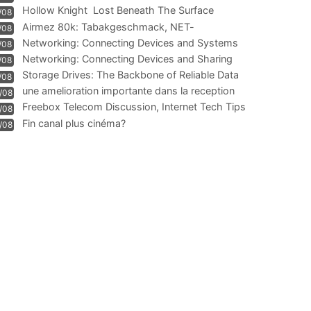
Hollow Knight  Lost Beneath The Surface
/08
Airmez 80k: Tabakgeschmack, NET-
/08
Technologie und Leistung im
Networking: Connecting Devices and Systems
/08
Networking: Connecting Devices and Sharing
/08
Information
Storage Drives: The Backbone of Reliable Data
/08
Management
une amelioration importante dans la reception
/08
WIFI
Freebox Telecom Discussion, Internet Tech Tips
/08
Communi
Fin canal plus cinéma?
/08