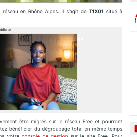
 réseau en Rhône Alpes. Il s’agit de
T1X01
situé à
blicité
ivement être migrés sur le réseau Free et pourront
aitez bénéficier du dégroupage total en même temps
ans votre
console de gestion
sur le site Free. Pour