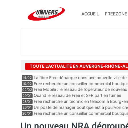
ACCUEIL
FREEZONE
TOUTE L'ACTUALITÉ EN AUVERGNE-RHÔNE-A
La fibre Free débarque dans une nouvelle ville de l’
14/02
Free recherche un conseiller commercial boutique
10/02
Loire
Free Mobile : le réseau de l’opérateur de nouveau
02/02
Quand le réseau de Free et SFR part en fumée
29/01
Free recherche un technicien télécom à Bourg-en
28/01
Un poste de manager boutique est à pourvoir che
26/01
département de la Loire
Free recherche un conseiller commercial boutiqu
20/01
Drôme
Un nouveau NRA dégroupé