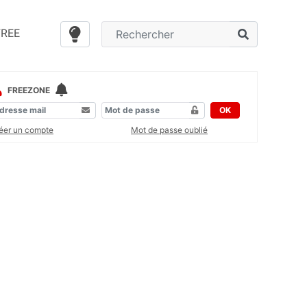
FREE
FREEZONE
OK
éer un compte
Mot de passe oublié