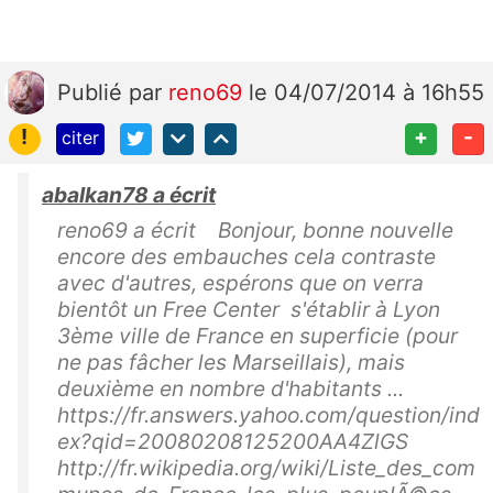
Publié
par
reno69
le 04/07/2014 à 16h55
!
+
-
citer
abalkan78 a écrit
reno69 a écrit Bonjour, bonne nouvelle
encore des embauches cela contraste
avec d'autres, espérons que on verra
bientôt un Free Center s'établir à Lyon
3ème ville de France en superficie (pour
ne pas fâcher les Marseillais), mais
deuxième en nombre d'habitants ...
https://fr.answers.yahoo.com/question/ind
ex?qid=20080208125200AA4ZlGS
http://fr.wikipedia.org/wiki/Liste_des_com