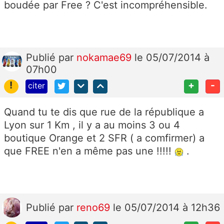
boudée par Free ? C'est incompréhensible.
Publié
par
nokamae69
le 05/07/2014 à
07h00
!
+
-
citer
Quand tu te dis que rue de la république a
Lyon sur 1 Km , il y a au moins 3 ou 4
boutique Orange et 2 SFR ( a comfirmer) a
que FREE n'en a même pas une !!!!!
.
Publié
par
reno69
le 05/07/2014 à 12h36