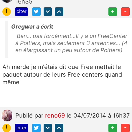
16h35
!
+
-
citer
Gregwar a écrit
Ben... pas forcément...Il y a un FreeCenter
à Poitiers, mais seulement 3 antennes... (4
en élargissant un peu autour de Poitiers)
Ah merde je m'étais dit que Free mettait le
paquet autour de leurs Free centers quand
même
Publié
par
reno69
le 04/07/2014 à 16h37
!
+
-
citer