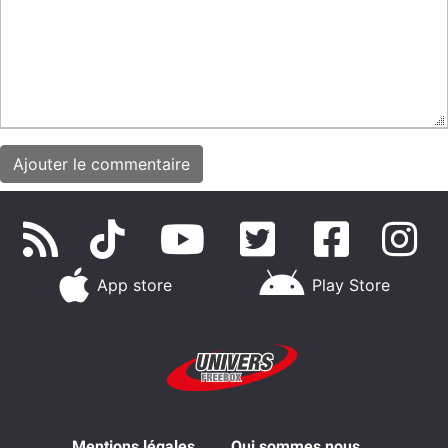
App store
Play Store
Mentions légales
Qui sommes nous