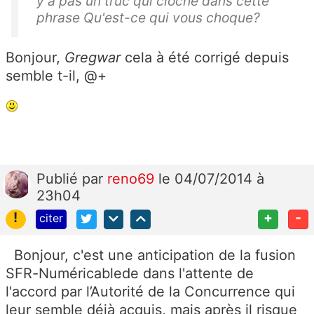
y a pas un truc qui cloche dans cette
phrase Qu'est-ce qui vous choque?
Bonjour,
Gregwar
cela à été corrigé depuis
semble t-il, @+
Publié
par
reno69
le 04/07/2014 à
23h04
!
+
-
citer
Bonjour, c'est une anticipation de la fusion
SFR-Numéricablede dans l'attente de
l'accord par l’Autorité de la Concurrence qui
leur semble déjà acquis, mais après il risque