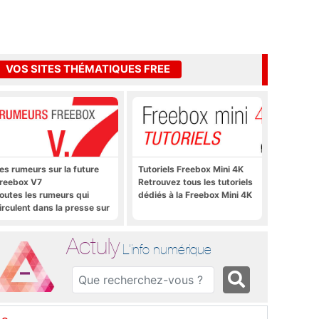
VOS SITES THÉMATIQUES FREE
es rumeurs sur la future
Tutoriels Freebox Mini 4K
reebox V7
Retrouvez tous les tutoriels
outes les rumeurs qui
dédiés à la Freebox Mini 4K
irculent dans la presse sur
a future Freebox V7 que
era lancée prochainement
Actuly
L'info numérique