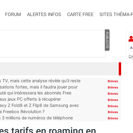
FORUM
ALERTES INFOS
CARTE FREE
SITES THÉMA-
PUBLICITÉ
Cr
TV, mais cette analyse révèle qu’il reste
Brèves
ations fortes, mais il faudra jouer pour
Brèves
uté qui intéressera les abonnés Free
Brèves
x jeux PC offerts à récupérer
Brèves
laxy Z Fold8 et Z Flip8 de Samsung avec
Brèves
 la Freebox Révolution ?
Brèves
’à 3 millions de numéros de téléphone
Brèves
s tarifs en roaming en