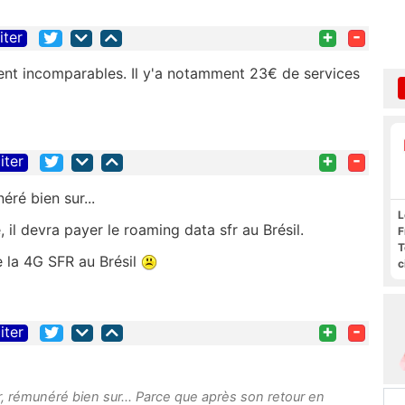
+
-
iter
ent incomparables. Il y'a notamment 23€ de services
+
-
iter
éré bien sur...
L
il devra payer le roaming data sfr au Brésil.
F
T
de la 4G SFR au Brésil
c
l
s
+
-
iter
r, rémunéré bien sur... Parce que après son retour en