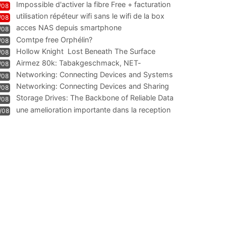
Impossible d'activer la fibre Free + facturation
/08
résiliation
utilisation répéteur wifi sans le wifi de la box
/08
acces NAS depuis smartphone
/08
Comtpe free Orphélin?
/08
Hollow Knight  Lost Beneath The Surface
/08
Airmez 80k: Tabakgeschmack, NET-
/08
Technologie und Leistung im
Networking: Connecting Devices and Systems
/08
Networking: Connecting Devices and Sharing
/08
Information
Storage Drives: The Backbone of Reliable Data
/08
Management
une amelioration importante dans la reception
/08
WIFI