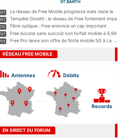
ST BARTH
Le réseau de Free Mobile progresse mais reste le
/01
m
...
Tempête Goretti : le réseau de Free fortement impa
/01
...
Fibre optique : Free annonce un cap important
/10
pass
...
Free booste sans surcoût son forfait mobile à 9,99
/07
...
Free Pro lance son offre de flotte mobile 5G à La
...
/05
RÉSEAU FREE MOBILE
Antennes
Débits
Records
EN DIRECT DU FORUM