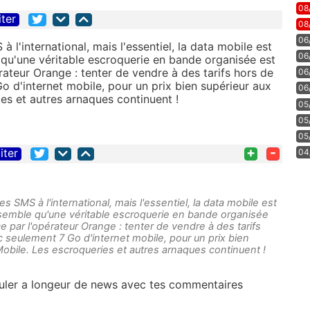
08
iter
08
06
 à l'international, mais l'essentiel, la data mobile est
06
 qu'une véritable escroquerie en bande organisée est
rateur Orange : tenter de vendre à des tarifs hors de
06
o d'internet mobile, pour un prix bien supérieur aux
06
es et autres arnaques continuent !
05
05
05
+
-
iter
04
les SMS à l'international, mais l'essentiel, la data mobile est
l semble qu'une véritable escroquerie en bande organisée
ce par l'opérateur Orange : tenter de vendre à des tarifs
c seulement 7 Go d'internet mobile, pour un prix bien
obile. Les escroqueries et autres arnaques continuent !
souler a longeur de news avec tes commentaires