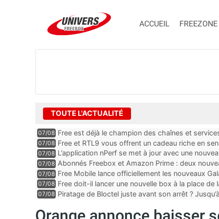
ACCUEIL
FREEZONE
TOUTE L'ACTUALITÉ
Free est déjà le champion des chaînes et services 
07/08
encore au moin...
Free et RTL9 vous offrent un cadeau riche en sens
07/08
l’obtenir
L’application nPerf se met à jour avec une nouvea
07/08
Mobile, Orange, SFR ...
Abonnés Freebox et Amazon Prime : deux nouveau
07/08
Free Mobile lance officiellement les nouveaux Ga
07/08
des promos et des cadeaux
Free doit-il lancer une nouvelle box à la place de
07/08
Piratage de Bloctel juste avant son arrêt ? Jusqu
07/08
auraient fuité
Orange annonce baisser se