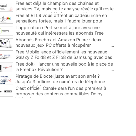
Free est déjà le champion des chaînes et
services TV, mais cette analyse révèle qu'il reste
encore au moins 141 ajouts possibles
...
Free et RTL9 vous offrent un cadeau riche en
sensations fortes, mais il faudra jouer pour
l'obtenir
...
L'application nPerf se met à jour avec une
nouveauté qui intéressera les abonnés Free
Mobile, Orange, SFR et Bouygues Telecom
...
Abonnés Freebox et Amazon Prime : deux
nouveaux jeux PC offerts à récupérer
...
Free Mobile lance officiellement les nouveaux
Galaxy Z Fold8 et Z Flip8 de Samsung avec des
promos et des cadeaux
...
Free doit-il lancer une nouvelle box à la place de
la Freebox Révolution ?
...
Piratage de Bloctel juste avant son arrêt ?
Jusqu'à 3 millions de numéros de téléphone
auraient fuité
...
C'est officiel, Canal+ sera l'un des premiers à
proposer des contenus compatibles Dolby
Vision 2
...