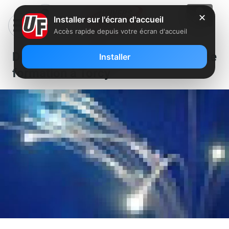
✕
Installer sur l'écran d'accueil
Accès rapide depuis votre écran d'accueil
De la fibre optique pour un centre de
Installer
formation à Torcy