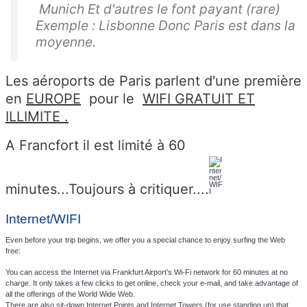
Munich Et d'autres le font payant (rare)
Exemple : Lisbonne Donc Paris est dans la
moyenne.
Les aéroports de Paris parlent d'une première
en
EUROPE
pour le
WIFI GRATUIT ET
ILLIMITE .
A Francfort il est limité à 60
minutes...Toujours à critiquer....
Internet/WIFI
Even before your trip begins, we offer you a special chance to enjoy surfing the Web
free:
You can access the Internet via Frankfurt Airport’s Wi-Fi network for 60 minutes at no
charge. It only takes a few clicks to get online, check your e-mail, and take advantage of
all the offerings of the World Wide Web.
There are also sit-down Internet Points and Internet Towers (for use standing up) that