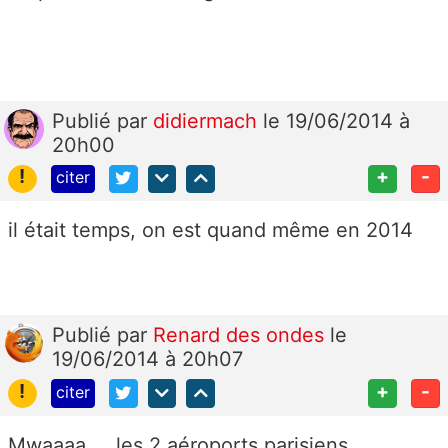
Publié
par
didiermach
le 19/06/2014 à
20h00
!
+
-
citer
il était temps, on est quand même en 2014
Publié
par
Renard des ondes
le
19/06/2014 à 20h07
!
+
-
citer
Mwaaaa.....les 2 aéroports parisiens