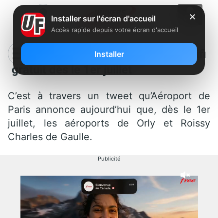
✕
Installer sur l'écran d'accueil
Accès rapide depuis votre écran d'accueil
Aeroport de Paris annonce le Wifi
Installer
gratuit dès le 1er juillet
C’est à travers un tweet qu’Aéroport de
Paris annonce aujourd’hui que, dès le 1er
juillet, les aéroports de Orly et Roissy
Charles de Gaulle.
Publicité