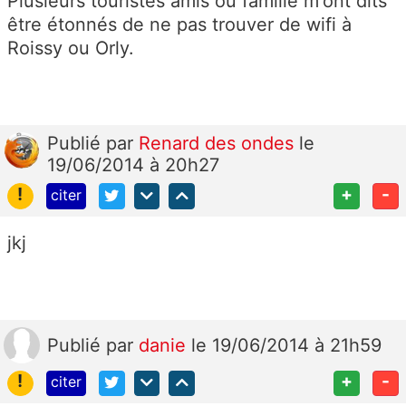
Plusieurs touristes amis ou famille m'ont dits
être étonnés de ne pas trouver de wifi à
Roissy ou Orly.
Publié
par
Renard des ondes
le
19/06/2014 à 20h27
!
+
-
citer
jkj
Publié
par
danie
le 19/06/2014 à 21h59
!
+
-
citer