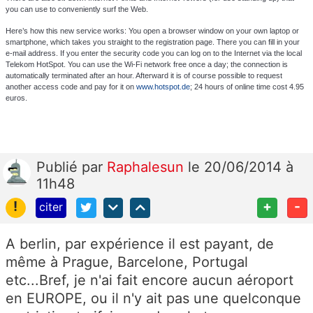
you can use to conveniently surf the Web.
Here’s how this new service works: You open a browser window on your own laptop or
smartphone, which takes you straight to the registration page. There you can fill in your
e-mail address. If you enter the security code you can log on to the Internet via the local
Telekom HotSpot. You can use the Wi-Fi network free once a day; the connection is
automatically terminated after an hour. Afterward it is of course possible to request
another access code and pay for it on
www.hotspot.de
; 24 hours of online time cost 4.95
euros.
Publié
par
Raphalesun
le 20/06/2014 à
11h48
!
+
-
citer
A berlin, par expérience il est payant, de
même à Prague, Barcelone, Portugal
etc...Bref, je n'ai fait encore aucun aéroport
en EUROPE, ou il n'y ait pas une quelconque