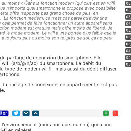
is au moins 4/5ans la fonction modem (qui plus est en wifi)
06
ue n'importe quel smartphone le propose avec possibilité
06
Cette offre n'apporte pas grand chose de plus, en
06
.. La fonction medem, ce n'est pas pareil qu'avoir une
 cela permet de faire fonctionner un autre appareil sans
06
ction modem est gratuite mais offre moins de liberté. Je
05
nté le mode modem. Le wifi à une portée plus faible que le
05
n a toujours plus ou moins son tel près de soi. ça ne peut
05
04
fi du partage de connexion du smartphone. Elle
04
wifi (a/b/g/n/ac) du smartphone. Le débit du
03
u type de modem wi-fi, mais aussi du débit diffuser
martphone.
i, du partage de connexion, en appartement n'est pas
le.
+
-
iter
e l'environnement (murs porteurs ou non) qui a une
i-fi en général.