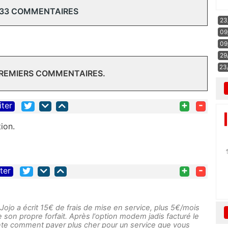
 33 COMMENTAIRES
23
09
09
29
23
PREMIERS COMMENTAIRES.
+
-
iter
ion.
+
-
iter
ojo a écrit 15€ de frais de mise en service, plus 5€/mois
 son propre forfait. Après l'option modem jadis facturé le
vente comment payer plus cher pour un service que vous