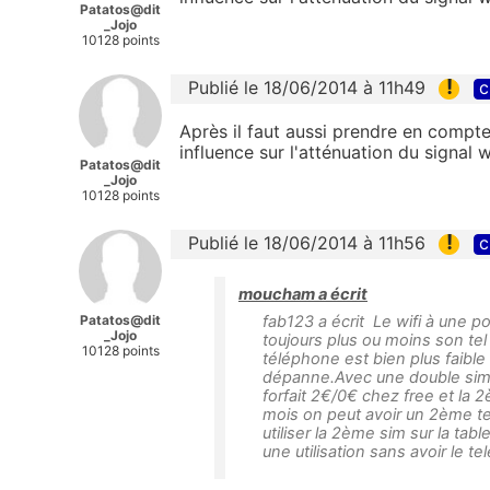
Patatos@dit
_Jojo
10128 points
!
Publié le 18/06/2014 à 11h49
c
Après il faut aussi prendre en compt
influence sur l'atténuation du signal w
Patatos@dit
_Jojo
10128 points
!
Publié le 18/06/2014 à 11h56
c
moucham a écrit
Patatos@dit
fab123 a écrit Le wifi à une po
_Jojo
toujours plus ou moins son tel 
10128 points
téléphone est bien plus faible
dépanne.Avec une double sim 
forfait 2€/0€ chez free et la
mois on peut avoir un 2ème te
utiliser la 2ème sim sur la ta
une utilisation sans avoir le t