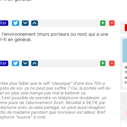
+
-
iter
e l'environnement (murs porteurs ou non) qui a une
i-fi en général.
+
-
iter
N
T
l
F
rtée plus faible que le wifi "classique" d'une box ?On a
près de soi. ça ne peut pas suffire ? Oui, la portée wifi du
 et en plus cela mange pas mal la batterie ca
il est possible de prendre un téléphone doublesim un
 2ème puce de l'abonnement Sosh. Résultat à 5€/7€ par
lephone avec du data partagé, on peut aussi imaginer
blette de madame pendant que monsieur est ailleur. Bref
elephone "source" à coté