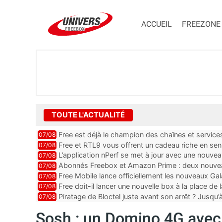
ACCUEIL
FREEZONE
TOUTE L'ACTUALITÉ
Free est déjà le champion des chaînes et services 
07/08
encore au moin...
Free et RTL9 vous offrent un cadeau riche en sens
07/08
l’obtenir
L’application nPerf se met à jour avec une nouvea
07/08
Mobile, Orange, SFR ...
Abonnés Freebox et Amazon Prime : deux nouveau
07/08
Free Mobile lance officiellement les nouveaux Ga
07/08
des promos et des cadeaux
Free doit-il lancer une nouvelle box à la place de
07/08
Piratage de Bloctel juste avant son arrêt ? Jusqu
07/08
auraient fuité
Sosh : un Domino 4G avec 