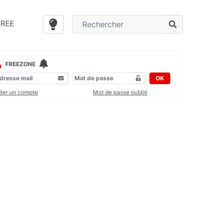
FREE
FREEZONE
OK
éer un compte
Mot de passe oublié