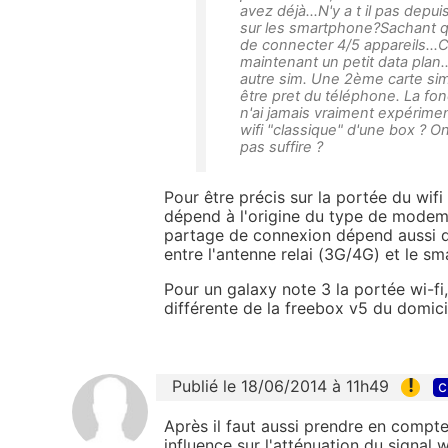
avez déjà...N'y a t il pas depu
sur les smartphone?Sachant q
de connecter 4/5 appareils...
maintenant un petit data plan.
autre sim. Une 2ème carte sim
être pret du téléphone. La fon
n'ai jamais vraiment expérime
wifi "classique" d'une box ? O
pas suffire ?
Pour être précis sur la portée du wi
dépend à l'origine du type de modem 
partage de connexion dépend aussi d
entre l'antenne relai (3G/4G) et le s
Pour un galaxy note 3 la portée wi-f
différente de la freebox v5 du domici
!
Publié le 18/06/2014 à 11h49
c
Après il faut aussi prendre en compt
influence sur l'atténuation du signal w