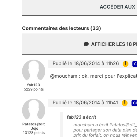
ACCÉDER AUX
Commentaires des lecteurs (33)
AFFICHER LES 18 
!
Publié le 18/06/2014 à 11h26
c
@moucham : ok. merci pour l'explicat
fab123
5229 points
!
Publié le 18/06/2014 à 11h41
c
fab123 a écrit
Patatos@dit
moucham a écrit Patatos@dit_J
_Jojo
pour partager son data plan de
10128 points
prix du forfait, on nous réin