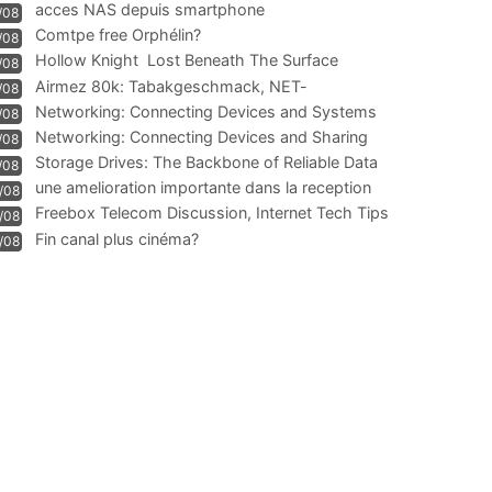
acces NAS depuis smartphone
/08
Comtpe free Orphélin?
/08
Hollow Knight  Lost Beneath The Surface
/08
Airmez 80k: Tabakgeschmack, NET-
/08
Technologie und Leistung im
Networking: Connecting Devices and Systems
/08
Networking: Connecting Devices and Sharing
/08
Information
Storage Drives: The Backbone of Reliable Data
/08
Management
une amelioration importante dans la reception
/08
WIFI
Freebox Telecom Discussion, Internet Tech Tips
/08
Communi
Fin canal plus cinéma?
/08