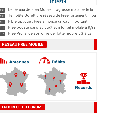
ST BARTH
Le réseau de Free Mobile progresse mais reste le
/01
m
...
Tempête Goretti : le réseau de Free fortement impa
/01
...
Fibre optique : Free annonce un cap important
/10
pass
...
Free booste sans surcoût son forfait mobile à 9,99
/07
...
Free Pro lance son offre de flotte mobile 5G à La
...
/05
RÉSEAU FREE MOBILE
Antennes
Débits
Records
EN DIRECT DU FORUM