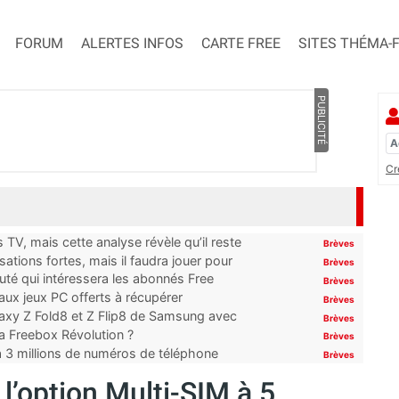
FORUM
ALERTES INFOS
CARTE FREE
SITES THÉMA-
PUBLICITÉ
Cr
TV, mais cette analyse révèle qu’il reste
Brèves
ations fortes, mais il faudra jouer pour
Brèves
uté qui intéressera les abonnés Free
Brèves
x jeux PC offerts à récupérer
Brèves
laxy Z Fold8 et Z Flip8 de Samsung avec
Brèves
 la Freebox Révolution ?
Brèves
’à 3 millions de numéros de téléphone
Brèves
l’option Multi-SIM à 5