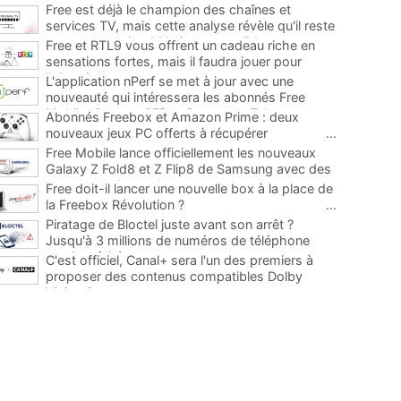
Free est déjà le champion des chaînes et
services TV, mais cette analyse révèle qu'il reste
encore au moins 141 ajouts possibles
...
Free et RTL9 vous offrent un cadeau riche en
sensations fortes, mais il faudra jouer pour
l'obtenir
...
L'application nPerf se met à jour avec une
nouveauté qui intéressera les abonnés Free
Mobile, Orange, SFR et Bouygues Telecom
...
Abonnés Freebox et Amazon Prime : deux
nouveaux jeux PC offerts à récupérer
...
Free Mobile lance officiellement les nouveaux
Galaxy Z Fold8 et Z Flip8 de Samsung avec des
promos et des cadeaux
...
Free doit-il lancer une nouvelle box à la place de
la Freebox Révolution ?
...
Piratage de Bloctel juste avant son arrêt ?
Jusqu'à 3 millions de numéros de téléphone
auraient fuité
...
C'est officiel, Canal+ sera l'un des premiers à
proposer des contenus compatibles Dolby
Vision 2
...