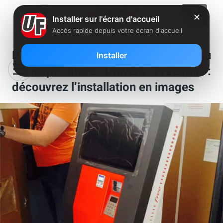
✕
Installer sur l'écran d'accueil
Accès rapide depuis votre écran d'accueil
Deux bornes Free disponibles au
Installer
Concept Store Univers Freebox :
découvrez l’installation en images