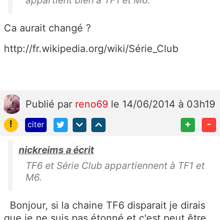
Ca aurait changé ?
http://fr.wikipedia.org/wiki/Série_Club
Publié
par
reno69
le 14/06/2014 à 03h19
!
+
-
citer
nickreims a écrit
TF6 et Série Club appartiennent à TF1 et
M6.
Bonjour, si la chaine TF6 disparait je dirais
que je ne suis pas étonné et c'est peut être