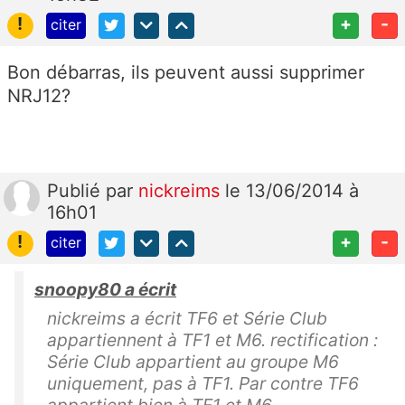
!
+
-
citer
Bon débarras, ils peuvent aussi supprimer
NRJ12?
Publié
par
nickreims
le 13/06/2014 à
16h01
!
+
-
citer
snoopy80 a écrit
nickreims a écrit TF6 et Série Club
appartiennent à TF1 et M6. rectification :
Série Club appartient au groupe M6
uniquement, pas à TF1. Par contre TF6
appartient bien à TF1 et M6.