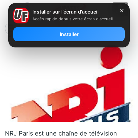
✕
Installer sur l'écran d'accueil
Accès rapide depuis votre écran d'accueil
C’est la fin pour NRJ Paris
Installer
NRJ Paris est une chaîne de télévision