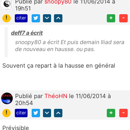
Publié
par
snoopy80
le 11/06/2014 à
19h51
!
+
-
citer
deff7 a écrit
snoopy80 a écrit Et puis demain Iliad sera
de nouveau en hausse. ou pas.
Souvent ça repart à la hausse en général
Publié
par
ThéoHN
le 11/06/2014 à
20h54
!
+
-
citer
Prévisible