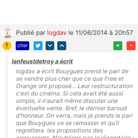
Publié
par
logdav
le 11/06/2014 à 20h57
!
+
-
citer
lanfeustdetroy a écrit
logdav a écrit Bouygues prend le pari de
se vendre plus cher que ce que Free et
Orange ont proposé... Leur restructuration
c'est du cinéma. Si cela avait été aussi
simple, il n'aurait même discuter une
éventuelle vente. Bref, le dernier baroud
d'honneur. On verra, mais je prends le pari
que Bouygues va se ramasser et qu'il
regrettera les propositions des
concurrents. N'oublions pas le légendaire :