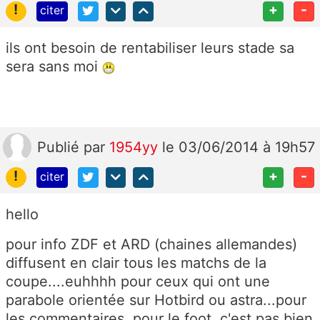
!
+
-
citer
ils ont besoin de rentabiliser leurs stade sa
sera sans moi
Publié
par
1954yy
le 03/06/2014 à 19h57
!
+
-
citer
hello
pour info ZDF et ARD (chaines allemandes)
diffusent en clair tous les matchs de la
coupe....euhhhh pour ceux qui ont une
parabole orientée sur Hotbird ou astra...pour
les commentaires, pour le foot, c'est pas bien