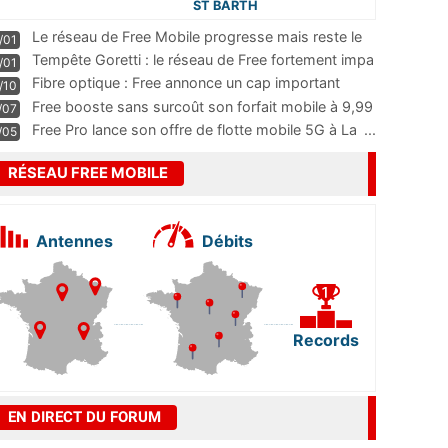
ST BARTH
Le réseau de Free Mobile progresse mais reste le
/01
m
...
Tempête Goretti : le réseau de Free fortement impa
/01
...
Fibre optique : Free annonce un cap important
/10
pass
...
Free booste sans surcoût son forfait mobile à 9,99
/07
...
Free Pro lance son offre de flotte mobile 5G à La
...
/05
RÉSEAU FREE MOBILE
Antennes
Débits
Records
EN DIRECT DU FORUM