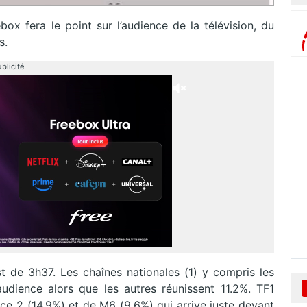
x fera le point sur l’audience de la télévision, du
s.
blicité
t de 3h37. Les chaînes nationales (1) y compris les
udience alors que les autres réunissent 11.2%. TF1
nce 2 (14.9%) et de M6 (9.6%) qui arrive juste devant