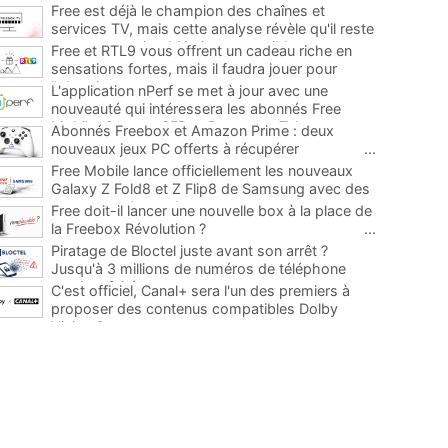
Free est déjà le champion des chaînes et
services TV, mais cette analyse révèle qu'il reste
encore au moins 141 ajouts possibles
...
Free et RTL9 vous offrent un cadeau riche en
sensations fortes, mais il faudra jouer pour
l'obtenir
...
L'application nPerf se met à jour avec une
nouveauté qui intéressera les abonnés Free
Mobile, Orange, SFR et Bouygues Telecom
...
Abonnés Freebox et Amazon Prime : deux
nouveaux jeux PC offerts à récupérer
...
Free Mobile lance officiellement les nouveaux
Galaxy Z Fold8 et Z Flip8 de Samsung avec des
promos et des cadeaux
...
Free doit-il lancer une nouvelle box à la place de
la Freebox Révolution ?
...
Piratage de Bloctel juste avant son arrêt ?
Jusqu'à 3 millions de numéros de téléphone
auraient fuité
...
C'est officiel, Canal+ sera l'un des premiers à
proposer des contenus compatibles Dolby
Vision 2
...