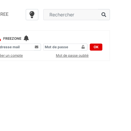
FREE
FREEZONE
OK
éer un compte
Mot de passe oublié