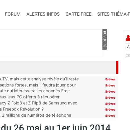
FORUM
ALERTES INFOS
CARTE FREE
SITES THÉMA-
PUBLICITÉ
Cr
TV, mais cette analyse révèle qu’il reste
Brèves
ations fortes, mais il faudra jouer pour
Brèves
uté qui intéressera les abonnés Free
Brèves
x jeux PC offerts à récupérer
Brèves
laxy Z Fold8 et Z Flip8 de Samsung avec
Brèves
 la Freebox Révolution ?
Brèves
’à 3 millions de numéros de téléphone
Brèves
n du 26 mai au 1er juin 2014