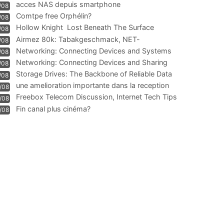
acces NAS depuis smartphone
/08
Comtpe free Orphélin?
/08
Hollow Knight  Lost Beneath The Surface
/08
Airmez 80k: Tabakgeschmack, NET-
/08
Technologie und Leistung im
Networking: Connecting Devices and Systems
/08
Networking: Connecting Devices and Sharing
/08
Information
Storage Drives: The Backbone of Reliable Data
/08
Management
une amelioration importante dans la reception
/08
WIFI
Freebox Telecom Discussion, Internet Tech Tips
/08
Communi
Fin canal plus cinéma?
/08