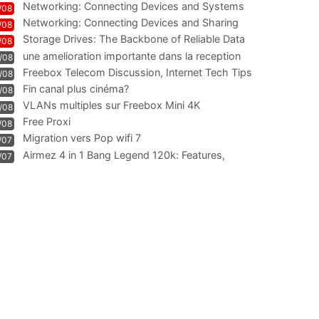
Networking: Connecting Devices and Systems
/08
Networking: Connecting Devices and Sharing
/08
Information
Storage Drives: The Backbone of Reliable Data
/08
Management
une amelioration importante dans la reception
/08
WIFI
Freebox Telecom Discussion, Internet Tech Tips
/08
Communi
Fin canal plus cinéma?
/08
VLANs multiples sur Freebox Mini 4K
/08
Free Proxi
/08
Migration vers Pop wifi 7
/07
Airmez 4 in 1 Bang Legend 120k: Features,
/07
Geschmack