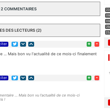
 2 COMMENTAIRES
23
09
09
29
S DES LECTEURS (2)
23
+
-
citer
 ... Mais bon vu l'actualité de ce mois-ci finalement
+
-
citer
entaire ... Mais bon vu l'actualité de ce mois-ci
is !