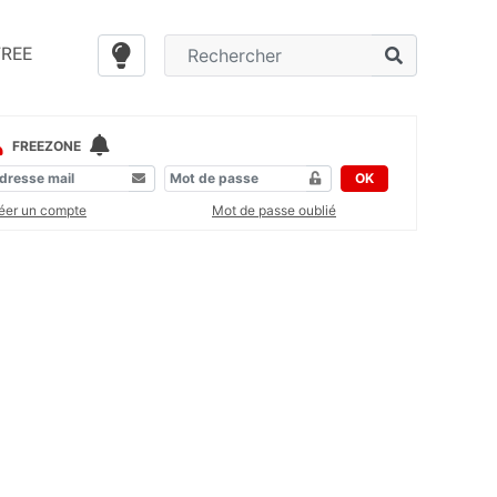
FREE
FREEZONE
OK
éer un compte
Mot de passe oublié