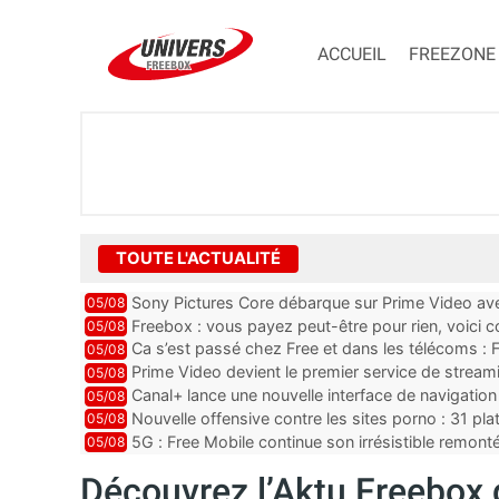
ACCUEIL
FREEZONE
TOUTE L'ACTUALITÉ
Sony Pictures Core débarque sur Prime Video avec
05/08
Freebox : vous payez peut-être pour rien, voici
05/08
abonnements TV oubliés
Ca s’est passé chez Free et dans les télécoms : F
05/08
pointe le bout de...
Prime Video devient le premier service de strea
05/08
ce lancement
Canal+ lance une nouvelle interface de navigation
05/08
Nouvelle offensive contre les sites porno : 31 pl
05/08
par Orange, Free, SF...
5G : Free Mobile continue son irrésistible remon
05/08
plus que jamais sous pr...
Découvrez l’Aktu Freebox 