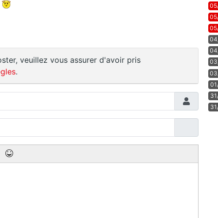
.
05
05
05
04
04
ster, veuillez vous assurer d'avoir pris
03
gles
.
03
01
31
31