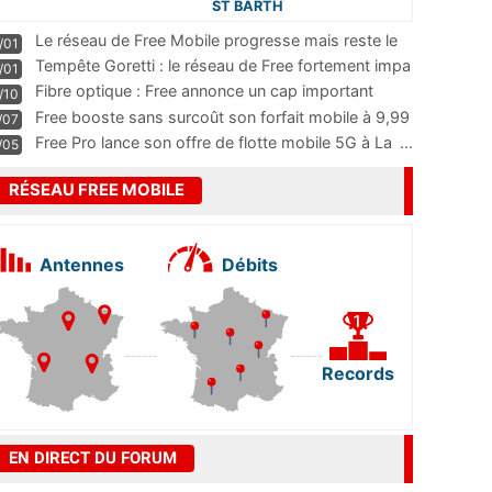
ST BARTH
Le réseau de Free Mobile progresse mais reste le
/01
m
...
Tempête Goretti : le réseau de Free fortement impa
/01
...
Fibre optique : Free annonce un cap important
/10
pass
...
Free booste sans surcoût son forfait mobile à 9,99
/07
...
Free Pro lance son offre de flotte mobile 5G à La
...
/05
RÉSEAU FREE MOBILE
Antennes
Débits
Records
EN DIRECT DU FORUM