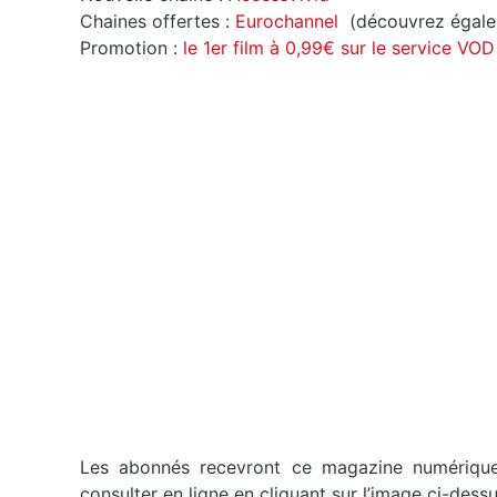
Chaines offertes :
Eurochannel
(découvrez égal
Promotion :
le 1er film à 0,99€ sur le service
VO
Les abonnés recevront ce magazine numérique
consulter en ligne en cliquant sur l’image ci-dess