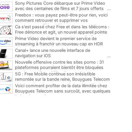
Sony Pictures Core débarque sur Prime Video
avec des centaines de films et 7 jours offerts
...
Freebox : vous payez peut-être pour rien, voici
comment retrouver et supprimer vos
abonnements TV oubliés
...
Ca s'est passé chez Free et dans les télécoms :
Free dénonce et agit, un nouvel appareil pointe
le bout de son nez chez des abonnés Freebox...
Prime Video devient le premier service de
...
streaming à franchir un nouveau cap en HDR
avec ce lancement
...
Canal+ lance une nouvelle interface de
navigation sur iOS
...
Nouvelle offensive contre les sites porno : 31
plateformes pourraient bientôt être bloquées
par Orange, Free, SFR et Bouygues
...
5G : Free Mobile continue son irrésistible
remontée sur la bande reine, Bouygues Telecom
plus que jamais sous pression
...
Voici comment profiter de la data illimitée chez
Bouygues Telecom sans surcoût, avec quelques
limites à connaître
...