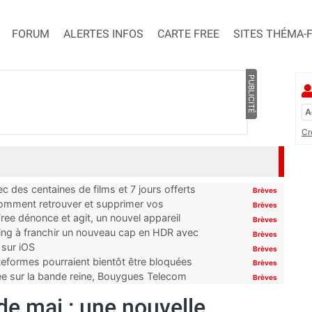
FORUM
ALERTES INFOS
CARTE FREE
SITES THÉMA-
PUBLICITÉ
Cr
 des centaines de films et 7 jours offerts
Brèves
 comment retrouver et supprimer vos
Brèves
ree dénonce et agit, un nouvel appareil
Brèves
ming à franchir un nouveau cap en HDR avec
Brèves
 sur iOS
Brèves
ateformes pourraient bientôt être bloquées
Brèves
tée sur la bande reine, Bouygues Telecom
Brèves
de mai : une nouvelle