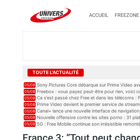
ACCUEIL
FREEZONE
TOUTE L'ACTUALITÉ
Sony Pictures Core débarque sur Prime Video avec
05/08
Freebox : vous payez peut-être pour rien, voici
05/08
abonnements TV oubliés
Ca s’est passé chez Free et dans les télécoms : F
05/08
pointe le bout de...
Prime Video devient le premier service de strea
05/08
ce lancement
Canal+ lance une nouvelle interface de navigation
05/08
Nouvelle offensive contre les sites porno : 31 pl
05/08
par Orange, Free, SF...
5G : Free Mobile continue son irrésistible remon
05/08
plus que jamais sous pr...
France 3: “Tout peut chang