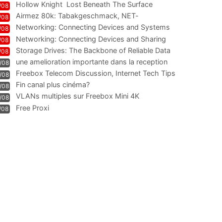
Hollow Knight  Lost Beneath The Surface
/08
Airmez 80k: Tabakgeschmack, NET-
/08
Technologie und Leistung im
Networking: Connecting Devices and Systems
/08
Networking: Connecting Devices and Sharing
/08
Information
Storage Drives: The Backbone of Reliable Data
/08
Management
une amelioration importante dans la reception
/08
WIFI
Freebox Telecom Discussion, Internet Tech Tips
/08
Communi
Fin canal plus cinéma?
/08
VLANs multiples sur Freebox Mini 4K
/08
Free Proxi
/08