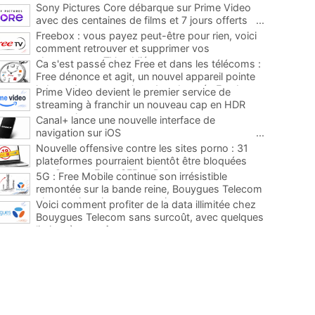
Sony Pictures Core débarque sur Prime Video
avec des centaines de films et 7 jours offerts
...
Freebox : vous payez peut-être pour rien, voici
comment retrouver et supprimer vos
abonnements TV oubliés
...
Ca s'est passé chez Free et dans les télécoms :
Free dénonce et agit, un nouvel appareil pointe
le bout de son nez chez des abonnés Freebox...
Prime Video devient le premier service de
...
streaming à franchir un nouveau cap en HDR
avec ce lancement
...
Canal+ lance une nouvelle interface de
navigation sur iOS
...
Nouvelle offensive contre les sites porno : 31
plateformes pourraient bientôt être bloquées
par Orange, Free, SFR et Bouygues
...
5G : Free Mobile continue son irrésistible
remontée sur la bande reine, Bouygues Telecom
plus que jamais sous pression
...
Voici comment profiter de la data illimitée chez
Bouygues Telecom sans surcoût, avec quelques
limites à connaître
...