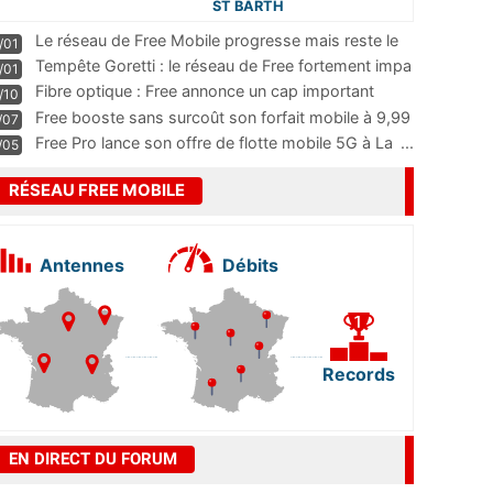
ST BARTH
Le réseau de Free Mobile progresse mais reste le
/01
m
...
Tempête Goretti : le réseau de Free fortement impa
/01
...
Fibre optique : Free annonce un cap important
/10
pass
...
Free booste sans surcoût son forfait mobile à 9,99
/07
...
Free Pro lance son offre de flotte mobile 5G à La
...
/05
RÉSEAU FREE MOBILE
Antennes
Débits
Records
EN DIRECT DU FORUM