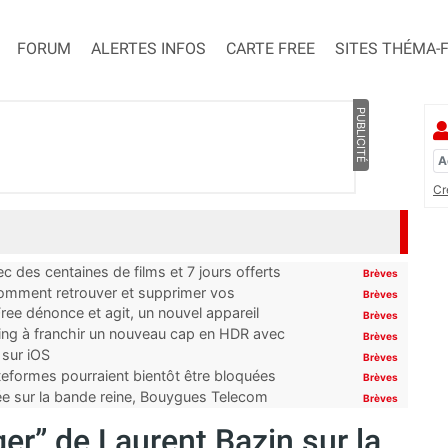
FORUM
ALERTES INFOS
CARTE FREE
SITES THÉMA-
PUBLICITÉ
Cr
 des centaines de films et 7 jours offerts
Brèves
 comment retrouver et supprimer vos
Brèves
ree dénonce et agit, un nouvel appareil
Brèves
ming à franchir un nouveau cap en HDR avec
Brèves
 sur iOS
Brèves
ateformes pourraient bientôt être bloquées
Brèves
tée sur la bande reine, Bouygues Telecom
Brèves
er” de Laurent Bazin sur la