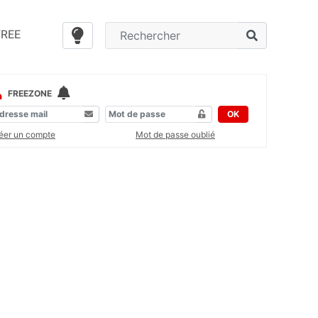
FREE
FREEZONE
OK
éer un compte
Mot de passe oublié