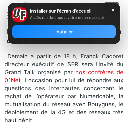
✕
Installer sur l'écran d'accueil
Accès rapide depuis votre écran d'accueil
Le directeur exécutif de SFR demain
Installer
dans le Grand Talk de 01Net
Demain à partir de 18 h, Franck Cadoret
directeur exécutif de SFR sera l’invité du
Grand Talk organisé par
nos confrères de
01Net
. L’occasion pour lui de répondre aux
questions des internautes concernant le
rachat de l’opérateur par Numericable, la
mutualisation du réseau avec Bouygues, le
déploiement de la 4G et des réseaux très
haut débit.