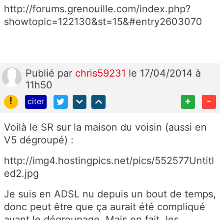
http://forums.grenouille.com/index.php?
showtopic=122130&st=15&#entry2603070
Publié
par
chris59231
le 17/04/2014 à
11h50
!
+
-
citer
Voilà le SR sur la maison du voisin (aussi en
V5 dégroupé) :
http://img4.hostingpics.net/pics/552577Untitl
ed2.jpg
Je suis en ADSL nu depuis un bout de temps,
donc peut être que ça aurait été compliqué
avant le dégroupage. Mais en fait, les