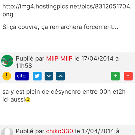
http://img4.hostingpics.net/pics/8312051704.
png
Si ça couvre, ça remarchera forcément...
Publié
par
MIIP MIIP
le 17/04/2014 à
11h58
!
+
-
citer
sa y est plein de désynchro entre 00h et2h
ici aussi
Publié
par
chiko330
le 17/04/2014 à