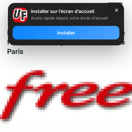
✕
Installer sur l'écran d'accueil
Accès rapide depuis votre écran d'accueil
Free recherche un chargé de
Installer
formation concepteur Free Center à
Paris