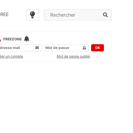
FREE
FREEZONE
OK
éer un compte
Mot de passe oublié