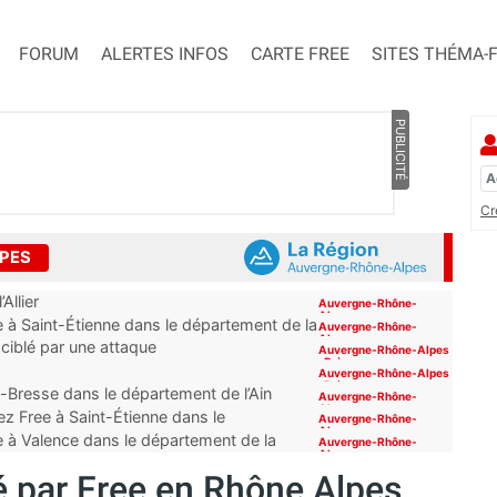
FORUM
ALERTES INFOS
CARTE FREE
SITES THÉMA-
PUBLICITÉ
Cr
LPES
Allier
Auvergne-Rhône-
Alpes
 à Saint-Étienne dans le département de la
Auvergne-Rhône-
Alpes
 ciblé par une attaque
Auvergne-Rhône-Alpes
,
Brèves
Auvergne-Rhône-Alpes
,
Brèves
-Bresse dans le département de l’Ain
Auvergne-Rhône-
Alpes
z Free à Saint-Étienne dans le
Auvergne-Rhône-
Alpes
e à Valence dans le département de la
Auvergne-Rhône-
Alpes
 par Free en Rhône Alpes