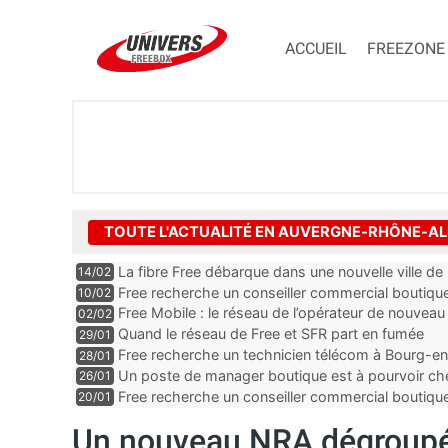
ACCUEIL
FREEZONE
TOUTE L'ACTUALITÉ EN AUVERGNE-RHÔNE-A
La fibre Free débarque dans une nouvelle ville de l’
14/02
Free recherche un conseiller commercial boutique
10/02
Loire
Free Mobile : le réseau de l’opérateur de nouveau
02/02
Quand le réseau de Free et SFR part en fumée
29/01
Free recherche un technicien télécom à Bourg-en
28/01
Un poste de manager boutique est à pourvoir che
26/01
département de la Loire
Free recherche un conseiller commercial boutiqu
20/01
Drôme
Un nouveau NRA dégroupé