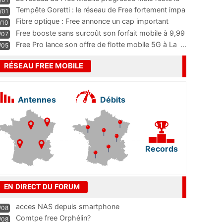
m
...
Tempête Goretti : le réseau de Free fortement impa
/01
...
Fibre optique : Free annonce un cap important
/10
pass
...
Free booste sans surcoût son forfait mobile à 9,99
/07
...
Free Pro lance son offre de flotte mobile 5G à La
...
/05
RÉSEAU FREE MOBILE
Antennes
Débits
Records
EN DIRECT DU FORUM
acces NAS depuis smartphone
/08
Comtpe free Orphélin?
/08