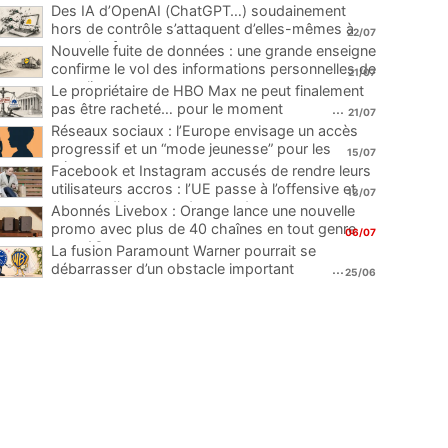
Des IA d’OpenAI (ChatGPT…) soudainement
hors de contrôle s’attaquent d’elles-mêmes à
22/07
une plateforme
...
Nouvelle fuite de données : une grande enseigne
confirme le vol des informations personnelles de
21/07
ses clients
...
Le propriétaire de HBO Max ne peut finalement
pas être racheté… pour le moment
...
21/07
Réseaux sociaux : l’Europe envisage un accès
progressif et un “mode jeunesse” pour les
15/07
mineurs
...
Facebook et Instagram accusés de rendre leurs
utilisateurs accros : l’UE passe à l’offensive et
13/07
menace d’une amende record
...
Abonnés Livebox : Orange lance une nouvelle
promo avec plus de 40 chaînes en tout genre
06/07
pour 1€
...
La fusion Paramount Warner pourrait se
débarrasser d’un obstacle important
...
25/06