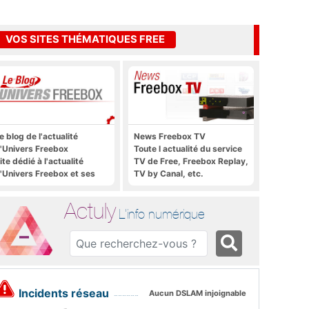
VOS SITES THÉMATIQUES FREE
e blog de l'actualité
News Freebox TV
'Univers Freebox
Toute l actualité du service
ite dédié à l'actualité
TV de Free, Freebox Replay,
'Univers Freebox et ses
TV by Canal, etc.
pplications mobiles, aux
orums, aux sites
Actuly
hématiques Actuly, à
L'info numérique
reezone, etc.
Incidents réseau
Aucun DSLAM injoignable