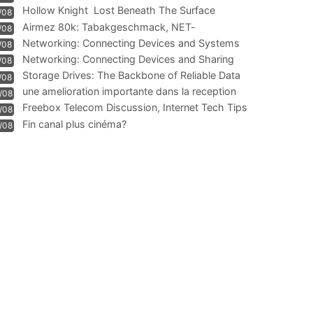
Hollow Knight  Lost Beneath The Surface
/08
Airmez 80k: Tabakgeschmack, NET-
/08
Technologie und Leistung im
Networking: Connecting Devices and Systems
/08
Networking: Connecting Devices and Sharing
/08
Information
Storage Drives: The Backbone of Reliable Data
/08
Management
une amelioration importante dans la reception
/08
WIFI
Freebox Telecom Discussion, Internet Tech Tips
/08
Communi
Fin canal plus cinéma?
/08