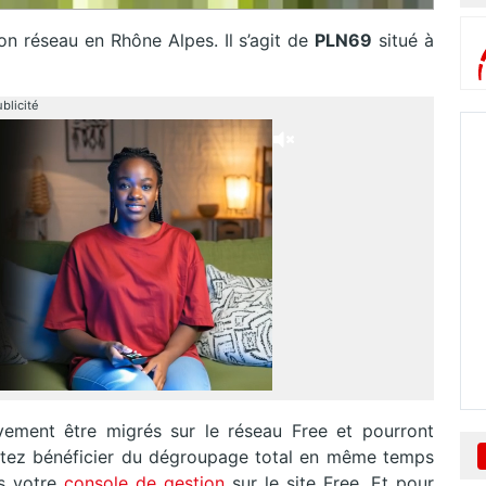
n réseau en Rhône Alpes. Il s’agit de
PLN69
situé à
blicité
vement être migrés sur le réseau Free et pourront
aitez bénéficier du dégroupage total en même temps
ns votre
console de gestion
sur le site Free. Et pour