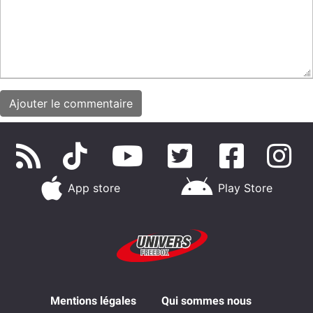
App store
Play Store
Mentions légales
Qui sommes nous