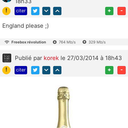
18h33
!
+
-
citer
England please ;)
Freebox révolution
764 Mb/s
329 Mb/s
Publié
par
korek
le 27/03/2014 à 18h43
!
+
-
citer