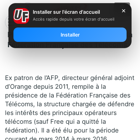
✕
Installer sur l'écran d'accueil
Accès rapide depuis votre écran d'accueil
Pierre Louette rempile à la
Installer
Fédération Française des Télécoms
Ex patron de l’AFP, directeur général adjoint
d’Orange depuis 2011, rempile à la
présidence de la Fédération Française des
Télécoms, la structure chargée de défendre
les intérêts des principaux opérateurs
télécoms (sauf Free qui a quitté la
fédération). Il a été élu pour la période
courant de mars 2014 à mars 2016.