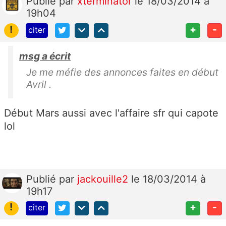
Publié
par
xterminator
le 18/03/2014 à
19h04
!
+
-
citer
msg a écrit
Je me méfie des annonces faites en début
Avril .
Début Mars aussi avec l'affaire sfr qui capote
lol
Publié
par
jackouille2
le 18/03/2014 à
19h17
!
+
-
citer