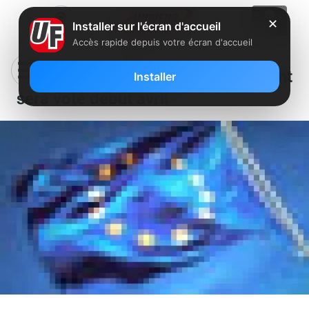
✕
Installer sur l'écran d'accueil
Accès rapide depuis votre écran d'accueil
Le fin du roaming européen payant
Installer
sera voté début avril