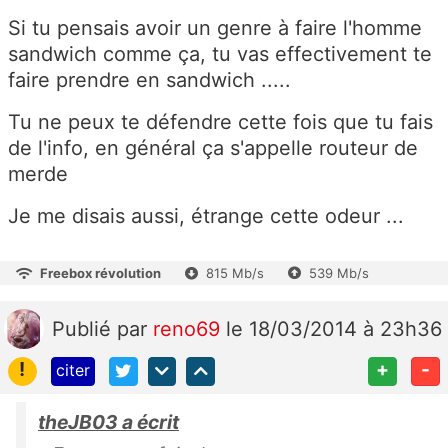
Si tu pensais avoir un genre à faire l'homme
sandwich comme ça, tu vas effectivement te
faire prendre en sandwich .....
Tu ne peux te défendre cette fois que tu fais
de l'info, en général ça s'appelle routeur de
merde
Je me disais aussi, étrange cette odeur ...
Freebox révolution
815 Mb/s
539 Mb/s
Publié
par
reno69
le 18/03/2014 à 23h36
!
+
-
citer
theJB03 a écrit