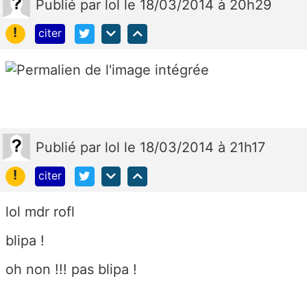
Publié
par
lol
le 18/03/2014 à 20h29
!
citer
Publié
par
lol
le 18/03/2014 à 21h17
!
citer
lol mdr rofl
blipa !
oh non !!! pas blipa !