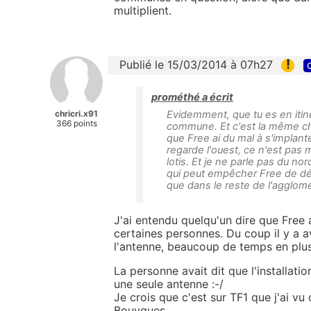
multiplient.
!
Publié le 15/03/2014 à 07h27
prométhé a écrit
chricri.x91
Evidemment, que tu es en itin
366 points
commune. Et c'est la même cho
que Free ai du mal à s'implant
regarde l'ouest, ce n'est pas
lotis. Et je ne parle pas du n
qui peut empêcher Free de dé
que dans le reste de l'agglomé
J'ai entendu quelqu'un dire que Free
certaines personnes. Du coup il y a a
l'antenne, beaucoup de temps en plus 
La personne avait dit que l'installati
une seule antenne :-/
Je crois que c'est sur TF1 que j'ai v
Bouygues