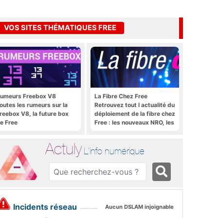
VOS SITES THÉMATIQUES FREE
umeurs Freebox V8
La Fibre Chez Free
outes les rumeurs sur la
Retrouvez tout l actualité du
reebox V8, la future box
déploiement de la fibre chez
e Free
Free : les nouveaux NRO, les
tutoriels, les astuces, etc.
Actuly
L'info numérique
Incidents réseau
Aucun DSLAM injoignable