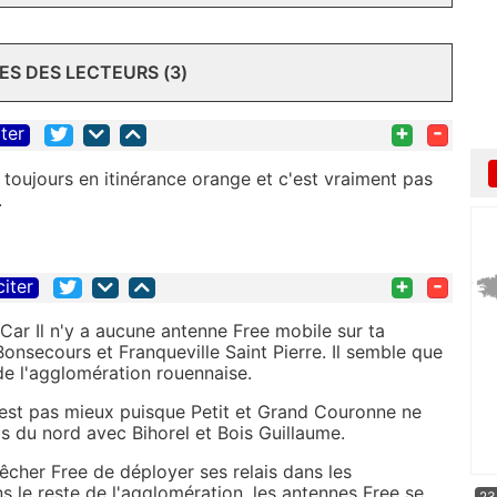
S DES LECTEURS (3)
+
-
iter
 toujours en itinérance orange et c'est vraiment pas
.
+
-
citer
Car Il n'y a aucune antenne Free mobile sur ta
nsecours et Franqueville Saint Pierre. Il semble que
 de l'agglomération rouennaise.
n'est pas mieux puisque Petit et Grand Couronne ne
as du nord avec Bihorel et Bois Guillaume.
cher Free de déployer ses relais dans les
 le reste de l'agglomération, les antennes Free se
23