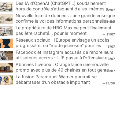
Des IA d’OpenAI (ChatGPT…) soudainement
hors de contrôle s’attaquent d’elles-mêmes à
22/07
une plateforme
...
Nouvelle fuite de données : une grande enseigne
confirme le vol des informations personnelles de
21/07
ses clients
...
Le propriétaire de HBO Max ne peut finalement
pas être racheté… pour le moment
...
21/07
Réseaux sociaux : l’Europe envisage un accès
progressif et un “mode jeunesse” pour les
15/07
mineurs
...
Facebook et Instagram accusés de rendre leurs
utilisateurs accros : l’UE passe à l’offensive et
13/07
menace d’une amende record
...
Abonnés Livebox : Orange lance une nouvelle
promo avec plus de 40 chaînes en tout genre
06/07
pour 1€
...
La fusion Paramount Warner pourrait se
débarrasser d’un obstacle important
...
25/06