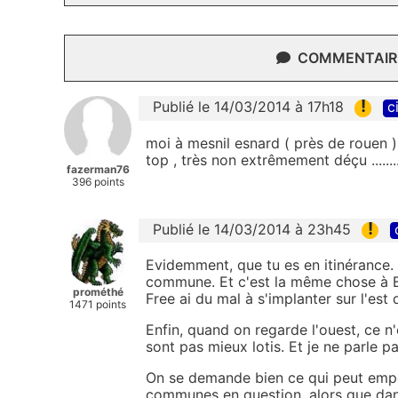
COMMENTAIRE
!
Publié le 14/03/2014 à 17h18
c
moi à mesnil esnard ( près de rouen )
top , très non extrêmement déçu .......
fazerman76
396 points
!
Publié le 14/03/2014 à 23h45
Evidemment, que tu es en itinérance. 
commune. Et c'est la même chose à Bo
prométhé
Free ai du mal à s'implanter sur l'est
1471 points
Enfin, quand on regarde l'ouest, ce 
sont pas mieux lotis. Et je ne parle p
On se demande bien ce qui peut empê
communes en question, alors que dans