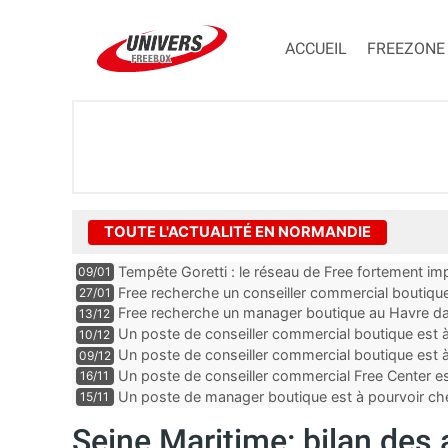
ACCUEIL
FREEZONE
TOUTE L'ACTUALITÉ EN NORMANDIE
Tempête Goretti : le réseau de Free fortement im
09/01
Free recherche un conseiller commercial boutique
27/01
Free recherche un manager boutique au Havre da
13/12
Un poste de conseiller commercial boutique est 
10/12
Calvados
Un poste de conseiller commercial boutique est à
09/12
département de la Seine-Maritime
Un poste de conseiller commercial Free Center es
16/11
département de la Manche
Un poste de manager boutique est à pourvoir ch
15/11
l’Orne
Seine Maritime: bilan des