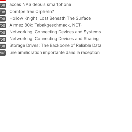
acces NAS depuis smartphone
/08
Comtpe free Orphélin?
/08
Hollow Knight  Lost Beneath The Surface
/08
Airmez 80k: Tabakgeschmack, NET-
/08
Technologie und Leistung im
Networking: Connecting Devices and Systems
/08
Networking: Connecting Devices and Sharing
/08
Information
Storage Drives: The Backbone of Reliable Data
/08
Management
une amelioration importante dans la reception
/08
WIFI