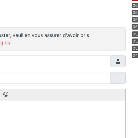
06
06
06
06
05
ster, veuillez vous assurer d'avoir pris
05
gles
.
05
04