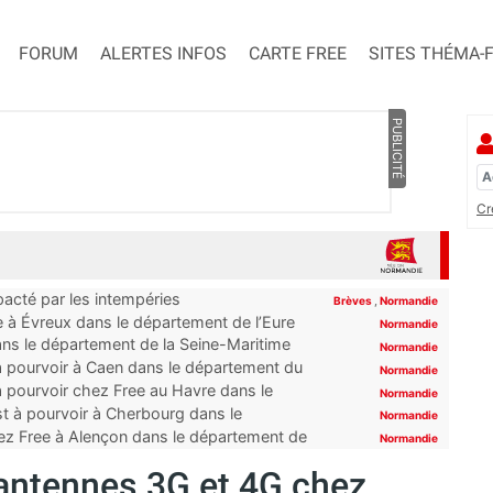
FORUM
ALERTES INFOS
CARTE FREE
SITES THÉMA-
PUBLICITÉ
Cr
pacté par les intempéries
Brèves
,
Normandie
 à Évreux dans le département de l’Eure
Normandie
ns le département de la Seine-Maritime
Normandie
à pourvoir à Caen dans le département du
Normandie
 pourvoir chez Free au Havre dans le
Normandie
t à pourvoir à Cherbourg dans le
Normandie
ez Free à Alençon dans le département de
Normandie
 antennes 3G et 4G chez