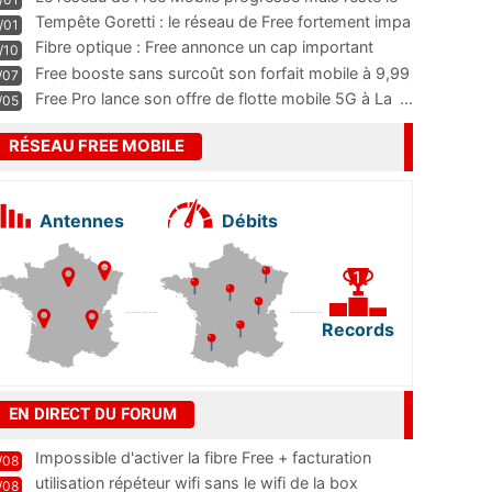
m
...
Tempête Goretti : le réseau de Free fortement impa
/01
...
Fibre optique : Free annonce un cap important
/10
pass
...
Free booste sans surcoût son forfait mobile à 9,99
/07
...
Free Pro lance son offre de flotte mobile 5G à La
...
/05
RÉSEAU FREE MOBILE
Antennes
Débits
Records
EN DIRECT DU FORUM
Impossible d'activer la fibre Free + facturation
/08
résiliation
utilisation répéteur wifi sans le wifi de la box
/08