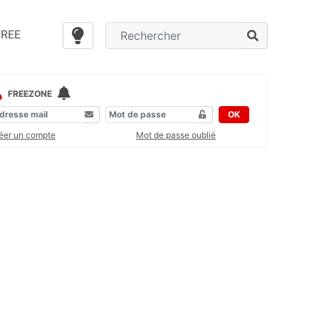
FREE
FREEZONE
OK
éer un compte
Mot de passe oublié