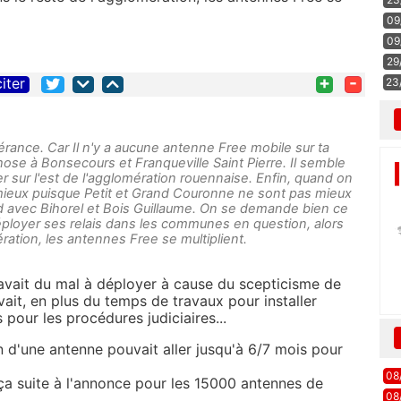
09
09
29
+
-
citer
23
érance. Car Il n'y a aucune antenne Free mobile sur ta
se à Bonsecours et Franqueville Saint Pierre. Il semble
er sur l'est de l'agglomération rouennaise. Enfin, quand on
 mieux puisque Petit et Grand Couronne ne sont pas mieux
ord avec Bihorel et Bois Guillaume. On se demande bien ce
ployer ses relais dans les communes en question, alors
ration, les antennes Free se multiplient.
 avait du mal à déployer à cause du scepticisme de
vait, en plus du temps de travaux pour installer
pour les procédures judiciaires...
on d'une antenne pouvait aller jusqu'à 6/7 mois pour
08
u ça suite à l'annonce pour les 15000 antennes de
08