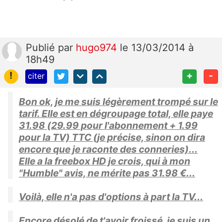
Publié
par
hugo974
le 13/03/2014 à
18h49
!
+
-
citer
Bon ok, je me suis légèrement trompé sur le
tarif. Elle est en dégroupage total, elle paye
31.98 (29.99 pour l'abonnement + 1.99
pour la TV) TTC (je précise, sinon on dira
encore que je raconte des conneries)...
Elle a la freebox HD je crois, qui à mon
"Humble" avis, ne mérite pas 31.98 €...
Voilà, elle n'a pas d'options à part la TV...
Encore désolé de t'avoir froissé, je suis un