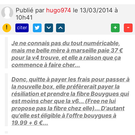
Publié
par
hugo974
le 13/03/2014 à
10h41
!
+
-
citer
Je ne connais pas du tout numéricable,
mais me belle mère à marseille paie 37 €
pour la v4 trouve, et elle a raison que ça
commence à faire cher...
Donc, quitte à payer les frais pour passer à
la nouvelle box, elle préfèrerait payer la
résiliation et prendre la fibre Bouygues qui
est moins cher que la v6... (Free ne lui
propose pas la fibre chez elle)... D'autant
qu'elle est éligible à l'offre bouygues à
19.99 + 6 €...