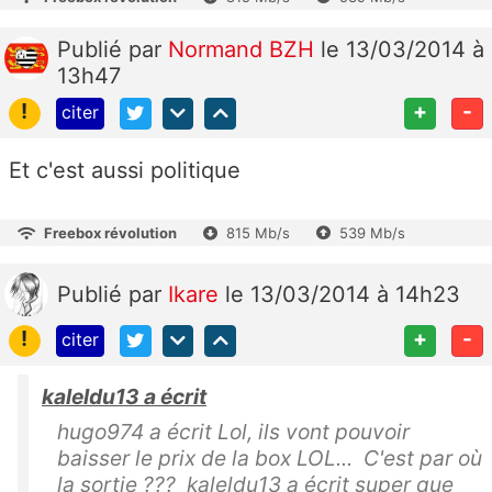
Publié
par
Normand BZH
le 13/03/2014 à
13h47
!
+
-
citer
Et c'est aussi politique
Freebox révolution
815 Mb/s
539 Mb/s
Publié
par
Ikare
le 13/03/2014 à 14h23
!
+
-
citer
kaleldu13 a écrit
hugo974 a écrit Lol, ils vont pouvoir
baisser le prix de la box LOL... C'est par où
la sortie ??? kaleldu13 a écrit super que