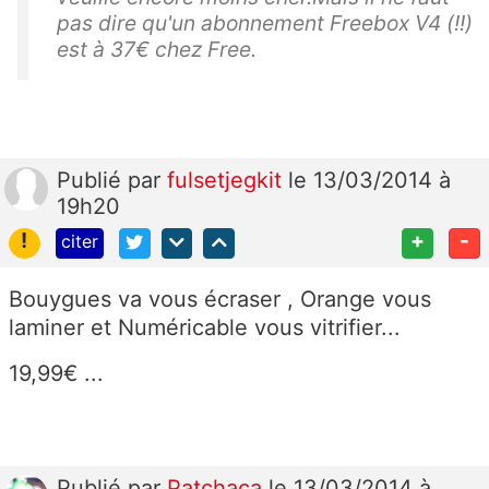
pas dire qu'un abonnement Freebox V4 (!!)
est à 37€ chez Free.
Publié
par
fulsetjegkit
le 13/03/2014 à
19h20
!
+
-
citer
Bouygues va vous écraser , Orange vous
laminer et Numéricable vous vitrifier...
19,99€ ...
Publié
par
Patchaca
le 13/03/2014 à