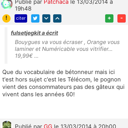
Publié
par
Patchaca
le 13/03/2014 à
19h48
!
+
-
citer
fulsetjegkit a écrit
Bouygues va vous écraser , Orange vous
laminer et Numéricable vous vitrifier...
19,99€ ...
Que du vocabulaire de bétonneur mais ici
t'est hors sujet c'est les Télécom, le pognon
vient des consommateurs pas des gâteux qui
vivent dans les années 60!
Publié
par
GG
le 13/03/2014 à 20h00