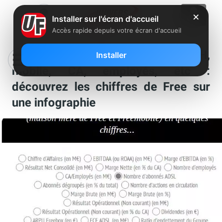
✕
Installer sur l'écran d'accueil
Accès rapide depuis votre écran d'accueil
Evolution des abonnés ADSL, FTTH,
Installer
mobile, CA, employés, etc :
découvrez les chiffres de Free sur
une infographie