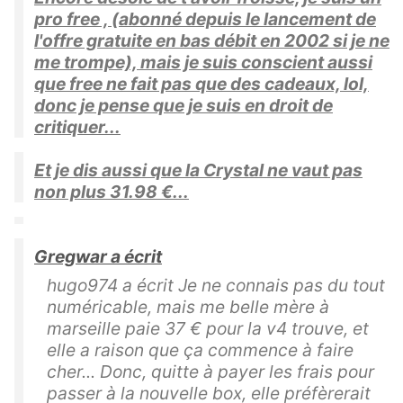
pro free , (abonné depuis le lancement de
l'offre gratuite en bas débit en 2002 si je ne
me trompe), mais je suis conscient aussi
que free ne fait pas que des cadeaux, lol,
donc je pense que je suis en droit de
critiquer...
Et je dis aussi que la Crystal ne vaut pas
non plus 31.98 €...
Gregwar a écrit
hugo974 a écrit Je ne connais pas du tout
numéricable, mais me belle mère à
marseille paie 37 € pour la v4 trouve, et
elle a raison que ça commence à faire
cher... Donc, quitte à payer les frais pour
passer à la nouvelle box, elle préfèrerait