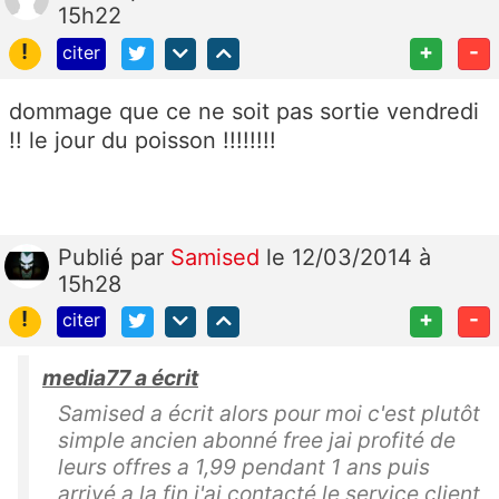
15h22
!
+
-
citer
dommage que ce ne soit pas sortie vendredi
!! le jour du poisson !!!!!!!!
Publié
par
Samised
le 12/03/2014 à
15h28
!
+
-
citer
media77 a écrit
Samised a écrit alors pour moi c'est plutôt
simple ancien abonné free jai profité de
leurs offres a 1,99 pendant 1 ans puis
arrivé a la fin j'ai contacté le service client