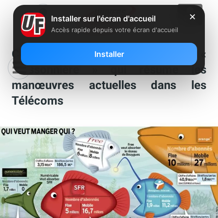
✕
Installer sur l'écran d'accueil
Accès rapide depuis votre écran d'accueil
Clin d’œil : L’infographie «
Installer
poissonnière » qui résume les
manœuvres actuelles dans les
Télécoms