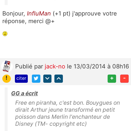
Bonjour,
InfluMan
(+1 pt) j'approuve votre
réponse, merci @+
Publié
par
jack-no
le 13/03/2014 à 08h16
!
+
-
citer
GG a écrit
Free en piranha, c'est bon. Bouygues on
dirait Arthur jeune transformé en petit
poisson dans Merlin l'enchanteur de
Disney (TM- copyright etc)