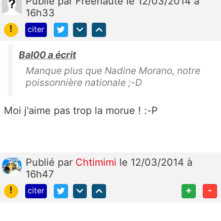
Publié
par
Freenaute
le 12/03/2014 à
16h33
!
citer
Bal00 a écrit
Manque plus que Nadine Morano, notre
poissonnière nationale ;-D
Moi j'aime pas trop la morue ! :-P
Publié
par
Chtimimi
le 12/03/2014 à
16h47
!
+
-
citer