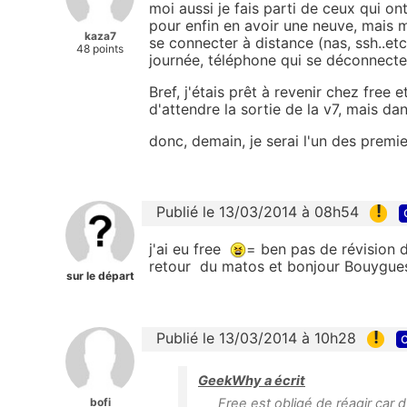
moi aussi je fais parti de ceux qui on
pour enfin en avoir une neuve, mais
kaza7
se connecter à distance (nas, ssh..e
48 points
journée, téléphone qui se déconnecte 
Bref, j'étais prêt à revenir chez free 
d'attendre la sortie de la v7, mais da
donc, demain, je serai l'un des premier
!
Publié le 13/03/2014 à 08h54
j'ai eu free
= ben pas de révision d
retour du matos et bonjour Bouygues
sur le départ
!
Publié le 13/03/2014 à 10h28
c
GeekWhy a écrit
bofi
Free est obligé de réagir car 