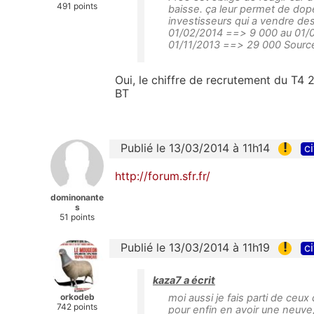
491 points
baisse. ça leur permet de dope
investisseurs qui a vendre d
01/02/2014 ==> 9 000 au 01/
01/11/2013 ==> 29 000 Source :
Oui, le chiffre de recrutement du T4 
BT
!
Publié le 13/03/2014 à 11h14
ci
http://forum.sfr.fr/
dominonante
s
51 points
!
Publié le 13/03/2014 à 11h19
ci
kaza7 a écrit
orkodeb
moi aussi je fais parti de ceux
742 points
pour enfin en avoir une neuv