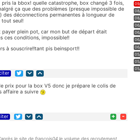
t pris la bbox! quelle catastrophe, box changé 3 fois,
09
 malgré ça que des problèmes (presque impossible de
08
tc) des déconnections permanentes à longueur de
08
tout seul!
06
et payer plein pot, car mon but de départ était
06
ns ces conditions, impossible!!
06
06
s à souscrire!!tant pis beinsport!!
05
05
05
citer
e prix pour la box V5 donc je prépare le colis de
 affaire a suivre
+
-
iter
d'après le site de françois04 le volume des recrutement