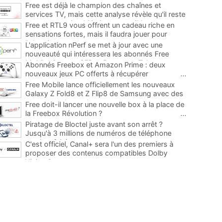
Free est déjà le champion des chaînes et
services TV, mais cette analyse révèle qu'il reste
encore au moins 141 ajouts possibles
...
Free et RTL9 vous offrent un cadeau riche en
sensations fortes, mais il faudra jouer pour
l'obtenir
...
L'application nPerf se met à jour avec une
nouveauté qui intéressera les abonnés Free
Mobile, Orange, SFR et Bouygues Telecom
...
Abonnés Freebox et Amazon Prime : deux
nouveaux jeux PC offerts à récupérer
...
Free Mobile lance officiellement les nouveaux
Galaxy Z Fold8 et Z Flip8 de Samsung avec des
promos et des cadeaux
...
Free doit-il lancer une nouvelle box à la place de
la Freebox Révolution ?
...
Piratage de Bloctel juste avant son arrêt ?
Jusqu'à 3 millions de numéros de téléphone
auraient fuité
...
C'est officiel, Canal+ sera l'un des premiers à
proposer des contenus compatibles Dolby
Vision 2
...