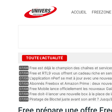
ACCUEIL
FREEZONE
TOUTE L'ACTUALITÉ
Free est déjà le champion des chaînes et services 
07/08
encore au moin...
Free et RTL9 vous offrent un cadeau riche en sens
07/08
l’obtenir
L’application nPerf se met à jour avec une nouvea
07/08
Mobile, Orange, SFR ...
Abonnés Freebox et Amazon Prime : deux nouveau
07/08
Free Mobile lance officiellement les nouveaux Ga
07/08
des promos et des cadeaux
Free doit-il lancer une nouvelle box à la place de
07/08
Piratage de Bloctel juste avant son arrêt ? Jusqu
07/08
auraient fuité
Free prépare une offre Fr