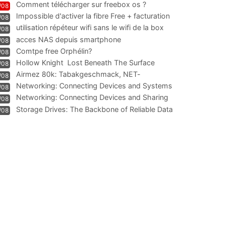
Comment télécharger sur freebox os ?
/08
Impossible d'activer la fibre Free + facturation
/08
résiliation
utilisation répéteur wifi sans le wifi de la box
/08
acces NAS depuis smartphone
/08
Comtpe free Orphélin?
/08
Hollow Knight  Lost Beneath The Surface
/08
Airmez 80k: Tabakgeschmack, NET-
/08
Technologie und Leistung im
Networking: Connecting Devices and Systems
/08
Networking: Connecting Devices and Sharing
/08
Information
Storage Drives: The Backbone of Reliable Data
/08
Management