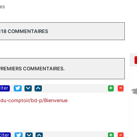
les
118 COMMENTAIRES
 PREMIERS COMMENTAIRES.
+
-
iter
ns-du-comptoir/bd-p/Bienvenue
+
-
citer