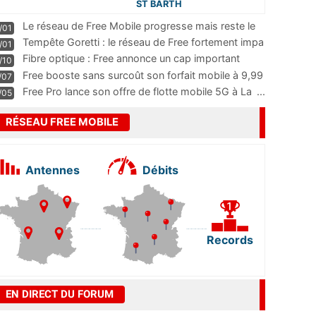
ST BARTH
Le réseau de Free Mobile progresse mais reste le
/01
m
...
Tempête Goretti : le réseau de Free fortement impa
/01
...
Fibre optique : Free annonce un cap important
/10
pass
...
Free booste sans surcoût son forfait mobile à 9,99
/07
...
Free Pro lance son offre de flotte mobile 5G à La
...
/05
RÉSEAU FREE MOBILE
Antennes
Débits
Records
EN DIRECT DU FORUM