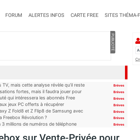
FORUM
ALERTES INFOS
CARTE FREE
SITES THÉMA-
PUBLICITÉ
Cr
TV, mais cette analyse révèle qu’il reste
Brèves
ations fortes, mais il faudra jouer pour
Brèves
uté qui intéressera les abonnés Free
Brèves
x jeux PC offerts à récupérer
Brèves
laxy Z Fold8 et Z Flip8 de Samsung avec
Brèves
 la Freebox Révolution ?
Brèves
’à 3 millions de numéros de téléphone
Brèves
eebox sur Vente-Privée pour