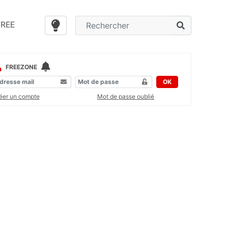
FREE
FREEZONE
OK
éer un compte
Mot de passe oublié