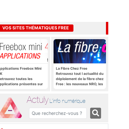
VOS SITES THÉMATIQUES FREE
pplications Freebox Mini
La Fibre Chez Free
K
Retrouvez tout l actualité du
etrouvez toutes les
déploiement de la fibre chez
pplications présentes sur
Free : les nouveaux NRO, les
reebox Mini 4K en un clic
tutoriels, les astuces, etc.
Actuly
L'info numérique