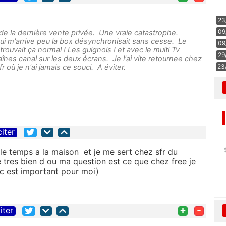
23
09
rs de la dernière vente privée. Une vraie catastrophe.
qui m'arrive peu la box désynchronisait sans cesse. Le
09
rouvait ça normal ! Les guignols ! et avec le multi Tv
29
înes canal sur les deux écrans. Je l'ai vite retournee chez
r où je n'ai jamais ce souci. A éviter.
23
citer
t le temps a la maison et je me sert chez sfr du
tres bien d ou ma question est ce que chez free je
 c est important pour moi)
+
-
iter