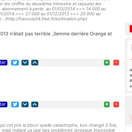
r les chiffre du deuxième trimestre et rassurer les
es abonnement à perte. au 01/03/2014 ==> 14 000 au
01/2014 ==> 27 000 au 01/12/2013 ==> 20 000 au
 (http://francois04.free.fr/estimation.php)
2013 n'était pas terrible ,3emme derrière Orange et
+
-
ter
A
4
R
a
F
+
-
ter
 qui ont pris la bbox! quelle catastrophe, box changé 3 fois,
e, mais malgré ça que des problèmes (presque impossible