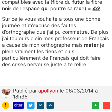
compatible
s
avec la (
f
ibre du
futur
la
f
ibre
noir
de l
'
espa
c
e
qu
i poutr
e
sa ra
c
e) =
4G
Sur ce je vous souhaite a tous une bonne
journée et m’excuse des fautes
d’orthographe que j'ai pu commettre. De plus
j'ai toujours plein mes professeur de Français
a cause de mon orthographe mais
mater
je
plein vraiment les tiens et plus
particulièrement de Français qui doit faire
des crises nerveuse juste a te relire.
Publié
par
apollyon
le 06/03/2014 à
18h35
!
+
-
citer