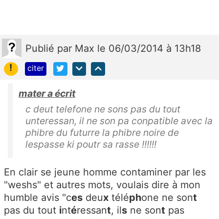
Publié
par
Max
le 06/03/2014 à 13h18
!
citer
mater a écrit
c deut telefone ne sons pas du tout
unteressan, il ne son pa conpatible avec la
phibre du futurre la phibre noire de
lespasse ki poutr sa rasse !!!!!!
En clair se jeune homme contaminer par les
"weshs" et autres mots, voulais dire à mon
humble avis "c
es
deu
x
télé
ph
one ne son
t
pas du tout
i
nt
é
ressan
t
, il
s
ne son
t
pas